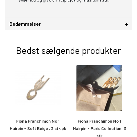
Bedømmelser
Bedst sælgende produkter
ay
Fiona Franchimon No 1
Fiona Franchimon No 1
Hairpin - Soft Beige , 3 stk pk
Hairpin - Paris Collection, 3
stk