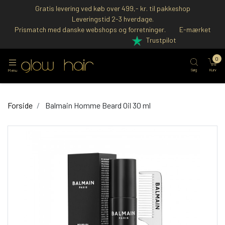
Gratis levering ved køb over 499,- kr. til pakkeshop
Leveringstid 2-3 hverdage.
Prismatch med danske webshops og forretninger.
E-mærket
Trustpilot
0
Søg
Kurv
Menu
Forside
Balmain Homme Beard Oil 30 ml