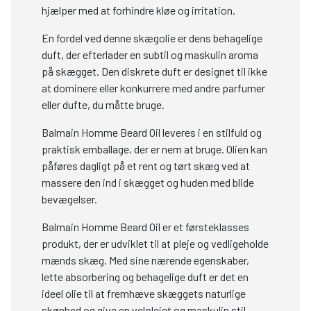
hjælper med at forhindre kløe og irritation.
En fordel ved denne skægolie er dens behagelige
duft, der efterlader en subtil og maskulin aroma
på skægget. Den diskrete duft er designet til ikke
at dominere eller konkurrere med andre parfumer
eller dufte, du måtte bruge.
Balmain Homme Beard Oil leveres i en stilfuld og
praktisk emballage, der er nem at bruge. Olien kan
påføres dagligt på et rent og tørt skæg ved at
massere den ind i skægget og huden med blide
bevægelser.
Balmain Homme Beard Oil er et førsteklasses
produkt, der er udviklet til at pleje og vedligeholde
mænds skæg. Med sine nærende egenskaber,
lette absorbering og behagelige duft er det en
ideel olie til at fremhæve skæggets naturlige
skønhed og give en velplejet og maskulin stil.