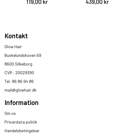
119,00 kr
439,00 kr
Kontakt
Glow Hair
Buskelundskoven 69
8600 Silkeborg​
CVR : 20029390​
Tel: 86 86 94 86
mail@glowhair.dk
Information
Om os
Privatdata politik
Handelsbetingelser