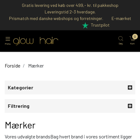
Gratis levering ved køb over 499,- kr. til pakkeshop
Leveringstid 2-3 hverdage.
Prismatch med danske webshops og forretninger.
E-mærket
Trustpilot
0
Søg
Kurv
Menu
Forside
Mærker
Kategorier
Filtrering
Mærker
Vores udvalgte brandsBag hvert brand i vores sortiment ligger