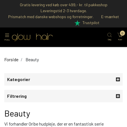
Gratis levering ved køb over 499,- kr. til pakkeshop
Leveringstid 2-3 hverdage.
Prismatch med danske webshops og forretninger.
E-mærket
Trustpilot
0
Søg
Kurv
Menu
Forside
Beauty
Kategorier
Filtrering
Beauty
Vi forhandler Oribe hudpleje, der er en fantastisk serie