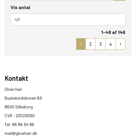
Vis antal
1-48 af 146
1
2
3
4
Kontakt
Glow Hair
Buskelundskoven 69
8600 Silkeborg​
CVR : 20029390​
Tel: 86 86 94 86
mail@glowhair.dk