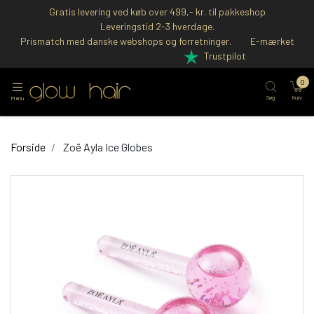
Gratis levering ved køb over 499,- kr. til pakkeshop
Leveringstid 2-3 hverdage.
Prismatch med danske webshops og forretninger.
E-mærket
Trustpilot
0
Søg
Kurv
Menu
Forside
Zoë Ayla Ice Globes