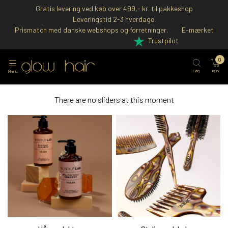
Gratis levering ved køb over 499,- kr. til pakkeshop
Leveringstid 2-3 hverdage.
Prismatch med danske webshops og forretninger.
E-mærket
Trustpilot
0
Søg
Kurv
Menu
There are no sliders at this moment