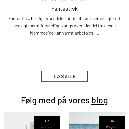
Fantastisk
har
Fantastisk, hurtig forsendelse. Altid et sødt personligt kort
H
em,
vedlagt, samt forskellige vareprøver. Handel fra denne
l
hjemmeside kan varmt anbefales.....
d
t
LÆS ALLE
Følg med på vores
blog
03
04
Januar
August