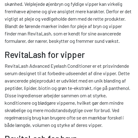
skønhed. Velplejede øjenbryn og fyldige vipper kan virkelig
fremhæve øjnene og give ansigtet mere karakter. Derfor er det
vigtigt at pleje og vedligeholde dem med de rette produkter.
Blandt de førende mærker inden for pleje af bryn og vipper
finder man RevitaLash, som er kendt for sine avancerede
formularer, der nærer, beskytter og fremmer sund vækst.
RevitaLash for vipper
RevitaLash Advanced Eyelash Conditioner er et prisvindende
serum designet til at forbedre udseendet af dine vipper. Dette
avancerede plejeprodukt er udviklet med en unik blanding af
peptider, lipider, biotin og grøn te-ekstrakt, rige på panthenol.
Disse ingredienser arbejder sammen om at styrke,
konditionere og blødgøre vipperne, hvilket gør dem mindre
skrøbelige og mere modstandsdygtige over for brud. Ved
regelmæssig brug kan brugere ofte se en mærkbar forskel i
både længde, volumen og styrke af deres vipper.