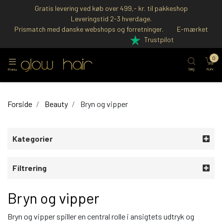
Gratis levering ved køb over 499,- kr. til pakkeshop
Leveringstid 2-3 hverdage.
Prismatch med danske webshops og forretninger.
E-mærket
Trustpilot
0
Søg
Kurv
Menu
Forside
Beauty
Bryn og vipper
Kategorier
Filtrering
Bryn og vipper
Bryn og vipper spiller en central rolle i ansigtets udtryk og