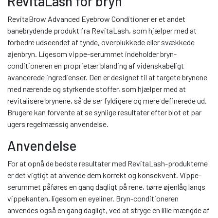
RevitaLash for bryn
RevitaBrow Advanced Eyebrow Conditioner er et andet
banebrydende produkt fra RevitaLash, som hjælper med at
forbedre udseendet af tynde, overplukkede eller svækkede
øjenbryn. Ligesom vippe-serummet indeholder bryn-
conditioneren en proprietær blanding af videnskabeligt
avancerede ingredienser. Den er designet til at targete brynene
med nærende og styrkende stoffer, som hjælper med at
revitalisere brynene, så de ser fyldigere og mere definerede ud.
Brugere kan forvente at se synlige resultater efter blot et par
ugers regelmæssig anvendelse.
Anvendelse
For at opnå de bedste resultater med RevitaLash-produkterne
er det vigtigt at anvende dem korrekt og konsekvent. Vippe-
serummet påføres en gang dagligt på rene, tørre øjenlåg langs
vippekanten, ligesom en eyeliner. Bryn-conditioneren
anvendes også en gang dagligt, ved at stryge en lille mængde af