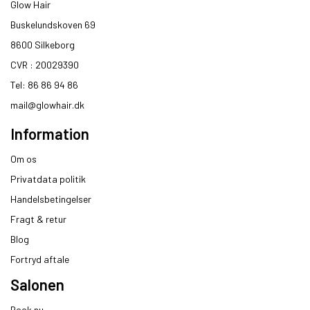
Glow Hair
Buskelundskoven 69
8600 Silkeborg​
CVR : 20029390​
Tel: 86 86 94 86
mail@glowhair.dk
Information
Om os
Privatdata politik
Handelsbetingelser
Fragt & retur
Blog
Fortryd aftale
Salonen
Book nu