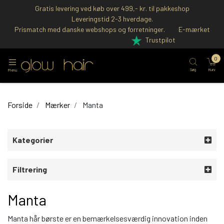
Gratis levering ved køb over 499,- kr. til pakkeshop
Leveringstid 2-3 hverdage.
Prismatch med danske webshops og forretninger.
E-mærket
Trustpilot
0
Søg
Kurv
Menu
Forside
Mærker
Manta
Kategorier
Filtrering
Manta
Manta hår børste er en bemærkelsesværdig innovation inden