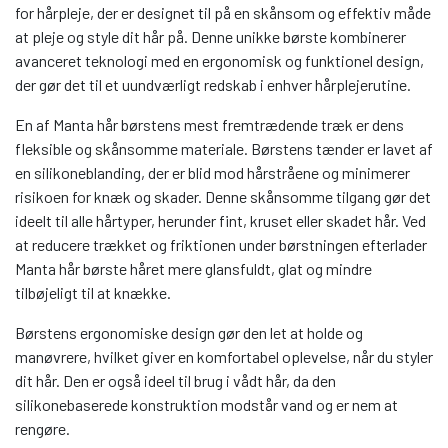
for hårpleje, der er designet til på en skånsom og effektiv måde
at pleje og style dit hår på. Denne unikke børste kombinerer
avanceret teknologi med en ergonomisk og funktionel design,
der gør det til et uundværligt redskab i enhver hårplejerutine.
En af Manta hår børstens mest fremtrædende træk er dens
fleksible og skånsomme materiale. Børstens tænder er lavet af
en silikoneblanding, der er blid mod hårstråene og minimerer
risikoen for knæk og skader. Denne skånsomme tilgang gør det
ideelt til alle hårtyper, herunder fint, kruset eller skadet hår. Ved
at reducere trækket og friktionen under børstningen efterlader
Manta hår børste håret mere glansfuldt, glat og mindre
tilbøjeligt til at knække.
Børstens ergonomiske design gør den let at holde og
manøvrere, hvilket giver en komfortabel oplevelse, når du styler
dit hår. Den er også ideel til brug i vådt hår, da den
silikonebaserede konstruktion modstår vand og er nem at
rengøre.