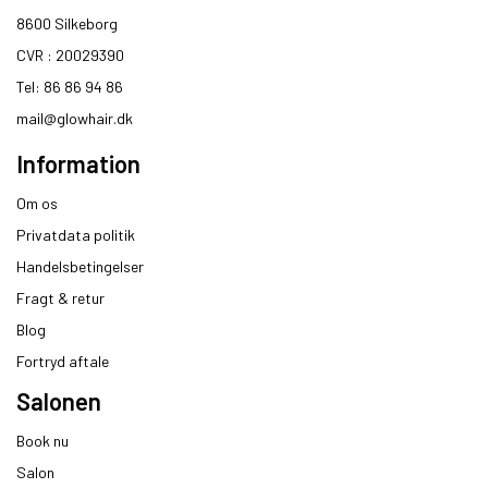
8600 Silkeborg​
CVR : 20029390​
Tel: 86 86 94 86
mail@glowhair.dk
Information
Om os
Privatdata politik
Handelsbetingelser
Fragt & retur
Blog
Fortryd aftale
Salonen
Book nu
Salon