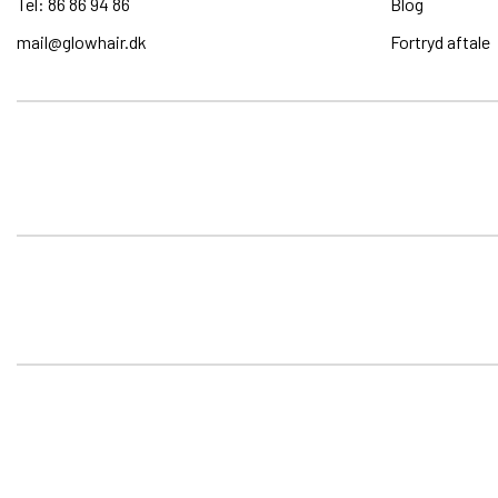
Tel: 86 86 94 86
Blog
mail@glowhair.dk
Fortryd aftale