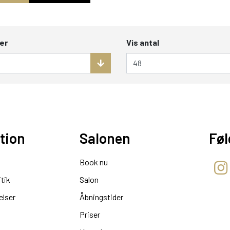
er
Vis antal
tion
Salonen
Føl
Book nu
itik
Salon
elser
Åbningstider
Priser