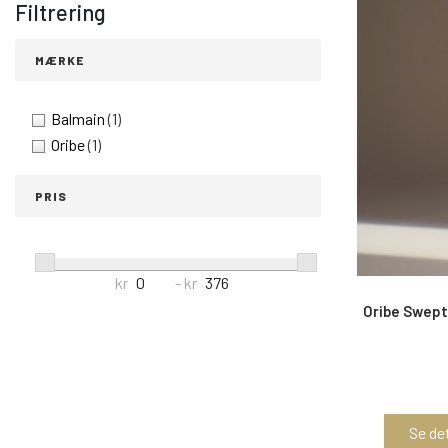
Filtrering
MÆRKE
Balmain
(1)
Oribe
(1)
PRIS
kr
- kr
Oribe Swept
Se det