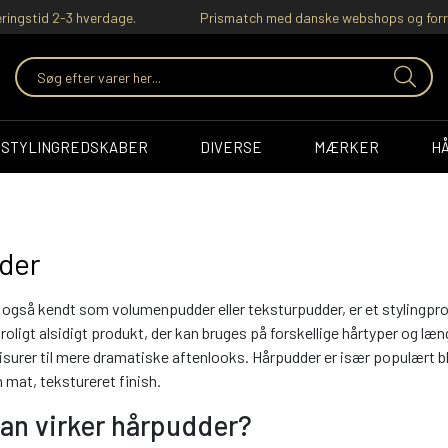
ringstid 2-3 hverdage.
Prismatch med danske webshops og forr
STYLINGREDSKABER
DIVERSE
MÆRKER
H
der
også kendt som volumenpudder eller teksturpudder, er et stylingprodu
troligt alsidigt produkt, der kan bruges på forskellige hårtyper og læ
surer til mere dramatiske aftenlooks. Hårpudder er især populært bla
 mat, tekstureret finish.
an virker hårpudder?