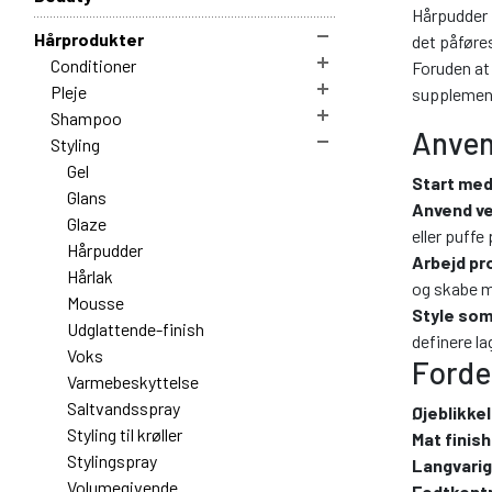
Hårpudder i
Hårprodukter
det påføres
Conditioner
Foruden at 
Pleje
supplement
Shampoo
Anven
Styling
Gel
Start med
Glans
Anvend ve
Glaze
eller puffe
Hårpudder
Arbejd pr
Hårlak
og skabe m
Mousse
Style som
Udglattende-finish
definere la
Voks
Forde
Varmebeskyttelse
Saltvandsspray
Øjeblikke
Styling til krøller
Mat finish
Stylingspray
Langvarig
Volumegivende
Fedtkontr