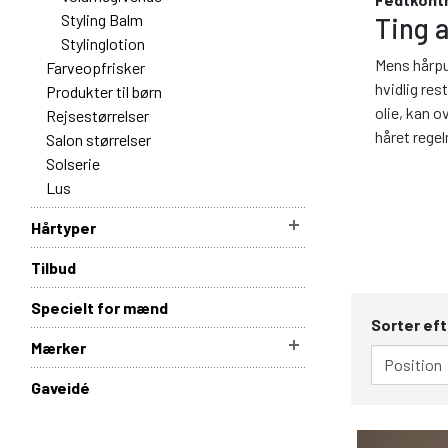
Styling Balm
Ting 
Stylinglotion
Mens hårpud
Farveopfrisker
hvidlig res
Produkter til børn
olie, kan 
Rejsestørrelser
håret rege
Salon størrelser
Solserie
Lus
Hårtyper
Tilbud
Specielt for mænd
Sorter eft
Mærker
Gaveidé