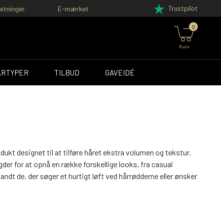
Trustpilot
etninger.
E-mærket
0
Kurv
ÅRTYPER
TILBUD
GAVEIDÉ
kt designet til at tilføre håret ekstra volumen og tekstur.
ngder for at opnå en række forskellige looks, fra casual
ndt de, der søger et hurtigt løft ved hårrødderne eller ønsker