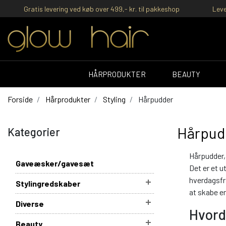
Gratis levering ved køb over 499,- kr. til pakkeshop
Leve
HÅRPRODUKTER
BEAUTY
Forside
Hårprodukter
Styling
Hårpudder
Hårpud
Kategorier
Hårpudder, 
Gaveæsker/gavesæt
Det er et u
hverdagsfri
Stylingredskaber
at skabe en
Diverse
Hvord
Beauty