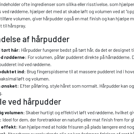
ndeholder ofte ingredienser som silika eller risstivelse, som hjælpe
 ved rødderne, hjælper det med at skabe løft og volumen ved at "oppus
tilføre volumen, giver hårpudder også en mat finish og kan hjælpe me
 til hårspray.
delse af hårpudder
 tørt hår:
Hårpudder fungerer bedst på tørt hår, da det er designet ti
d rødderne:
For volumen, påfør pudderet direkte på hårrødderne. De
 pudderet ind ved rødderne.
oduktet ind:
Brug fingerspidserne til at massere pudderet ind i ho
aksimal løft og volumen.
 ønsket:
Efter påføring, style håret som normalt. Hårpudder kan også
g.
le ved hårpudder
lig volumen:
Skaber hurtigt og effektivt løft ved rødderne, hvilket give
:
Ideel for dem, der foretrækker en naturlig eller mat finish frem for g
 effekt:
Kan hjælpe med at holde frisuren på plads længere end nog
ol:
Absorberer overskydende olie og kan forlænge følelsen af rent hå