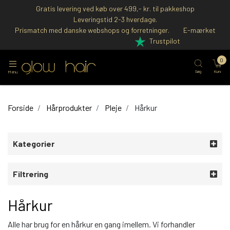
Gratis levering ved køb over 499,- kr. til pakkeshop
Leveringstid 2-3 hverdage.
Prismatch med danske webshops og forretninger.
E-mærket
Trustpilot
0
Søg
Kurv
Menu
Forside
Hårprodukter
Pleje
Hårkur
Kategorier
Filtrering
Hårkur
Alle har brug for en hårkur en gang imellem. Vi forhandler