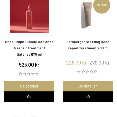
TILBUD
Oribe Bright Blonde Radiance
Lernberger Stafsing Deep
& repair Treatment
Repair Treatment 200 ml
(intense)175 ml
229,00 kr
279,00 kr
525,00 kr
Se detaljer
Se detaljer