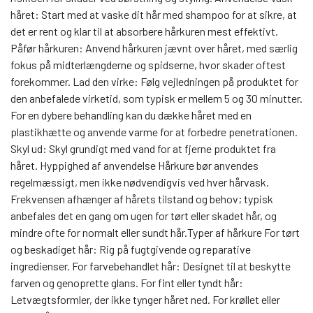
håret: Start med at vaske dit hår med shampoo for at sikre, at
det er rent og klar til at absorbere hårkuren mest effektivt.
Påfør hårkuren: Anvend hårkuren jævnt over håret, med særlig
fokus på midterlængderne og spidserne, hvor skader oftest
forekommer. Lad den virke: Følg vejledningen på produktet for
den anbefalede virketid, som typisk er mellem 5 og 30 minutter.
For en dybere behandling kan du dække håret med en
plastikhætte og anvende varme for at forbedre penetrationen.
Skyl ud: Skyl grundigt med vand for at fjerne produktet fra
håret. Hyppighed af anvendelse Hårkure bør anvendes
regelmæssigt, men ikke nødvendigvis ved hver hårvask.
Frekvensen afhænger af hårets tilstand og behov; typisk
anbefales det en gang om ugen for tørt eller skadet hår, og
mindre ofte for normalt eller sundt hår.Typer af hårkure For tørt
og beskadiget hår: Rig på fugtgivende og reparative
ingredienser. For farvebehandlet hår: Designet til at beskytte
farven og genoprette glans. For fint eller tyndt hår:
Letvægtsformler, der ikke tynger håret ned. For krøllet eller