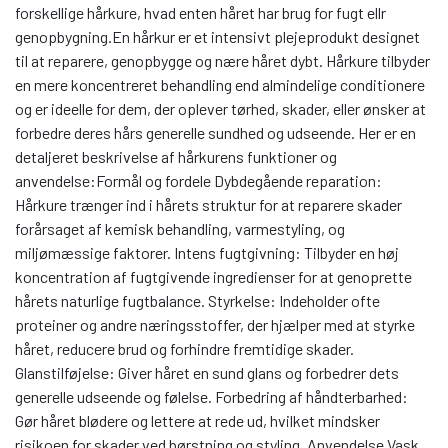
forskellige hårkure, hvad enten håret har brug for fugt ellr
genopbygning.En hårkur er et intensivt plejeprodukt designet
til at reparere, genopbygge og nære håret dybt. Hårkure tilbyder
en mere koncentreret behandling end almindelige conditionere
og er ideelle for dem, der oplever tørhed, skader, eller ønsker at
forbedre deres hårs generelle sundhed og udseende. Her er en
detaljeret beskrivelse af hårkurens funktioner og
anvendelse:Formål og fordele Dybdegående reparation:
Hårkure trænger ind i hårets struktur for at reparere skader
forårsaget af kemisk behandling, varmestyling, og
miljømæssige faktorer. Intens fugtgivning: Tilbyder en høj
koncentration af fugtgivende ingredienser for at genoprette
hårets naturlige fugtbalance. Styrkelse: Indeholder ofte
proteiner og andre næringsstoffer, der hjælper med at styrke
håret, reducere brud og forhindre fremtidige skader.
Glanstilføjelse: Giver håret en sund glans og forbedrer dets
generelle udseende og følelse. Forbedring af håndterbarhed:
Gør håret blødere og lettere at rede ud, hvilket mindsker
risikoen for skader ved børstning og styling. Anvendelse Vask