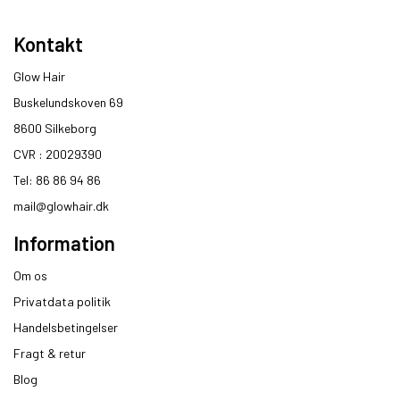
Kontakt
Glow Hair
Buskelundskoven 69
8600 Silkeborg​
CVR : 20029390​
Tel: 86 86 94 86
mail@glowhair.dk
Information
Om os
Privatdata politik
Handelsbetingelser
Fragt & retur
Blog