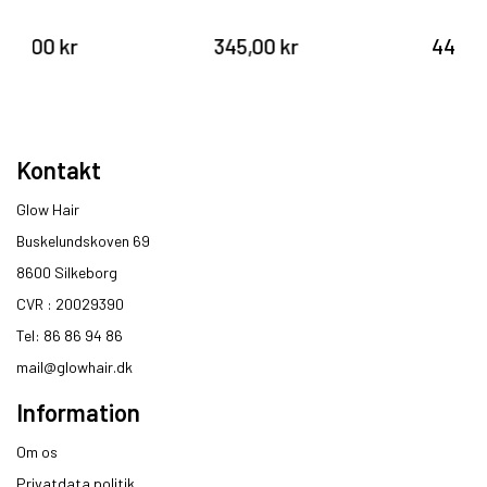
345,00 kr
440,00 kr
Kontakt
Glow Hair
Buskelundskoven 69
8600 Silkeborg​
CVR : 20029390​
Tel: 86 86 94 86
mail@glowhair.dk
Information
Om os
Privatdata politik