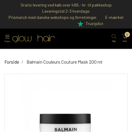
Gratis levering ved køb over 499,- kr. til pakkeshop
Leveringstid 2-3 hverdage.
Prismatch med danske webshops og forretninger.
E-mærket
Trustpilot
0
Søg
Kurv
Menu
Forside
Balmain Couleurs Couture Mask 200 ml