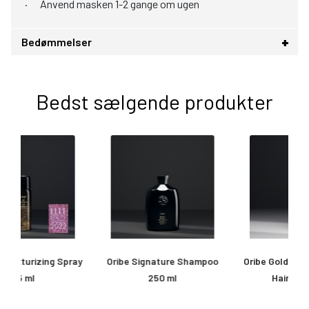
· Anvend masken 1-2 gange om ugen
Bedømmelser
Bedst sælgende produkter
ay
Oribe Signature Shampoo
Oribe Gold Lust Nourishing
250 ml
Hair Oil 100 ml