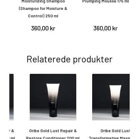
Moisturizing Shampoo
Plumping Mousse 175 ml
(Shampoo for Moisture &
Control) 250 ml
360,00 kr
360,00 kr
Relaterede produkter
Oribe Gold Lust Repair &
Oribe Gold Lust
l
Restore Conditioner 200 ml
Transformative Masque 150