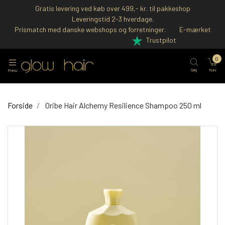
Gratis levering ved køb over 499,- kr. til pakkeshop
Leveringstid 2-3 hverdage.
Prismatch med danske webshops og forretninger.
E-mærket
Trustpilot
0
Søg
Kurv
Menu
Forside
Oribe Hair Alchemy Resilience Shampoo 250 ml