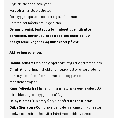
Styrker, plejer og beskytter
Forbedrer hårets elasticitet
Forebygger spaltede spidser og at håret knækker
Opretholder hårets naturlige glans
Dermatologisk testet og formuleret uden tilsatte
parabener, gluten, sulfat og sodium chloride. UV-
beskyttelse, vegansk og ikke testet på dyr.
Aktive ingredienser.
Bambusekstrat
virker blødgørende, styrker og tilfører glans.
Chiafrø
har et højt indhold af Omega-3 fedtsyrer og proteiner
som styrker håret, fremmer væksten og gør det
modstandsdygtigt.
Kaprifolieekstrat
har anti-inflammatoriske egenskaber. Gør
håret blødt og forebygger tab af fugt.
Daisy blomst
(Tusindfryd) styrker håret fra rod til spids.
Oribe Signature Complex
indeholder vandmelon, lychee og
edelweiss ekstrat. Beskytter håret mod oxidativ stress,