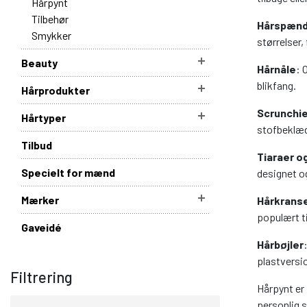
Hårpynt
Tilbehør
Hårspænd
Smykker
størrelser,
Beauty
Hårnåle
: 
blikfang.
Hårprodukter
Scrunchie
Hårtyper
stofbeklædt
Tilbud
Tiaraer o
Specielt for mænd
designet og
Mærker
Hårkranse
populært ti
Gaveidé
Hårbøjler
plastversio
Filtrering
Hårpynt er
personlig s