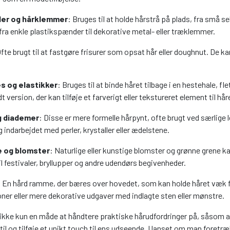
er og hårklemmer
: Bruges til at holde hårstrå på plads, fra små s
 fra enkle plastikspænder til dekorative metal- eller træklemmer.
Ofte brugt til at fastgøre frisurer som opsat hår eller doughnut. De k
s og elastikker
: Bruges til at binde håret tilbage i en hestehale, f
 version, der kan tilføje et farverigt eller tekstureret element til hår
g diademer
: Disse er mere formelle hårpynt, ofte brugt ved særlige l
 indarbejdet med perler, krystaller eller ædelstene.
 og blomster
: Naturlige eller kunstige blomster og grønne grene ka
l festivaler, bryllupper og andre udendørs begivenheder.
: En hård ramme, der bæres over hovedet, som kan holde håret væk fra 
ner eller mere dekorative udgaver med indlagte sten eller mønstre.
 ikke kun en måde at håndtere praktiske hårudfordringer på, såsom a
til og tilføje et unikt touch til ens udseende. Uanset om man foretræ