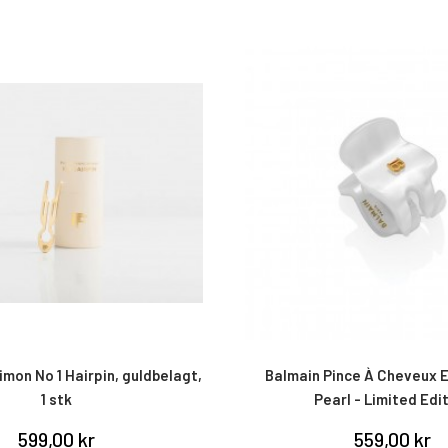
imon No 1 Hairpin, guldbelagt,
Balmain Pince À Cheveux E
1 stk
Pearl - Limited Edi
599,00 kr
559,00 kr