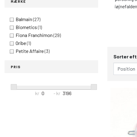
MÆRKE
iøjnefalden
Balmain
(27)
Biometics
(1)
Fiona Franchimon
(29)
Oribe
(1)
Petite Affaire
(3)
Sorter eft
PRIS
kr
- kr