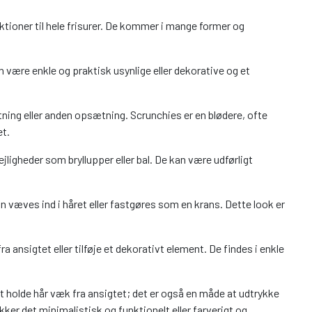
ektioner til hele frisurer. De kommer i mange former og
an være enkle og praktisk usynlige eller dekorative og et
letning eller anden opsætning. Scrunchies er en blødere, ofte
et.
ejligheder som bryllupper eller bal. De kan være udførligt
n væves ind i håret eller fastgøres som en krans. Dette look er
ansigtet eller tilføje et dekorativt element. De findes i enkle
t holde hår væk fra ansigtet; det er også en måde at udtrykke
kker det minimalistisk og funktionelt eller farverigt og