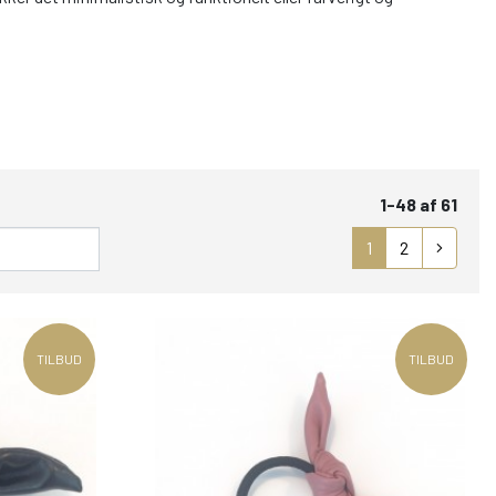
1-48 af 61
1
2
TILBUD
TILBUD