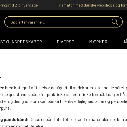
ringstid 2-3 hverdage.
Prismatch med danske webshops og forr
STYLINGREDSKABER
DIVERSE
MÆRKER
H
t
en bred kategori af tilbehør designet til at dekorere eller holde hår
llige genstande, både for praktiske og æstetiske formål. I dag er hå
larter og designs, som kan passe til enhver lejlighed, alder og person
rpynt:
og pandebånd
: Disse er bånd af stof eller andre materialer, der ka
er som en modetilføjelse.