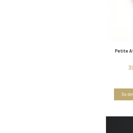
Petite A
3
Se det