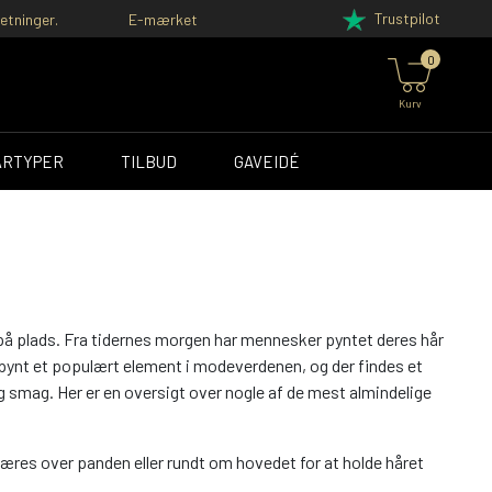
Trustpilot
etninger.
E-mærket
0
Kurv
ÅRTYPER
TILBUD
GAVEIDÉ
et på plads. Fra tidernes morgen har mennesker pyntet deres hår
rpynt et populært element i modeverdenen, og der findes et
lig smag. Her er en oversigt over nogle af de mest almindelige
n bæres over panden eller rundt om hovedet for at holde håret