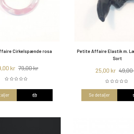
ffaire Cirkelspænde rosa
Petite Affaire Elastik m. L
Sort
9,00 kr
79,00 kr
25,00 kr
49,00 
aljer
Se detaljer