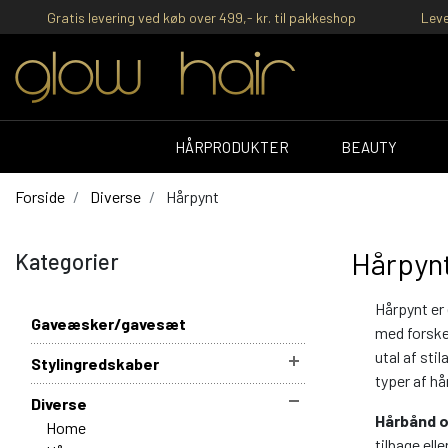
Gratis levering ved køb over 499,- kr. til pakkeshop
Leve
HÅRPRODUKTER
BEAUTY
Forside
Diverse
Hårpynt
Hårpyn
Kategorier
Hårpynt er 
Gaveæsker/gavesæt
med forske
utal af sti
Stylingredskaber
typer af hå
Diverse
Hårbånd 
Home
tilbage ell