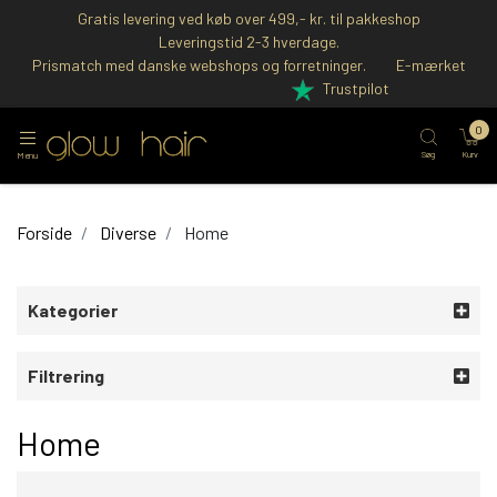
Gratis levering ved køb over 499,- kr. til pakkeshop
Leveringstid 2-3 hverdage.
Prismatch med danske webshops og forretninger.
E-mærket
Trustpilot
0
Søg
Kurv
Menu
Forside
Diverse
Home
Kategorier
Filtrering
Home