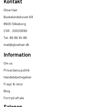
Kontakt
Glow Hair
Buskelundskoven 69
8600 Silkeborg​
CVR : 20029390​
Tel: 86 86 94 86
mail@glowhair.dk
Information
Om os
Privatdata politik
Handelsbetingelser
Fragt & retur
Blog
Fortryd aftale
Salonen