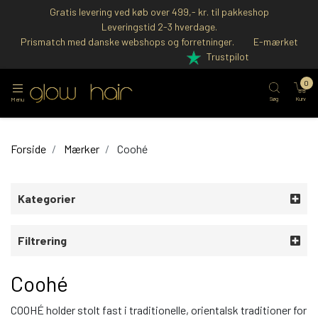
Gratis levering ved køb over 499,- kr. til pakkeshop
Leveringstid 2-3 hverdage.
Prismatch med danske webshops og forretninger.
E-mærket
Trustpilot
0
Søg
Kurv
Menu
Forside
Mærker
Coohé
Kategorier
Filtrering
Coohé
COOHÉ holder stolt fast i traditionelle, orientalsk traditioner for