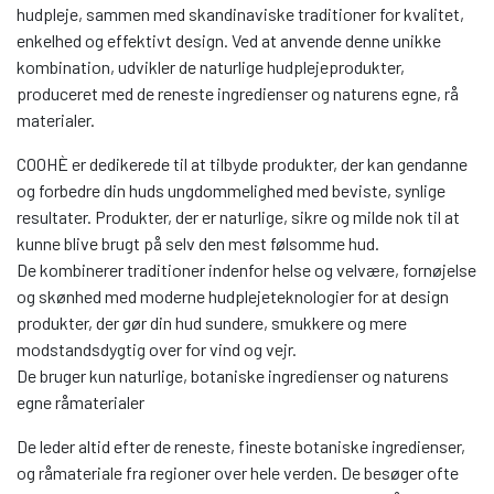
hudpleje, sammen med skandinaviske traditioner for kvalitet,
enkelhed og effektivt design. Ved at anvende denne unikke
kombination, udvikler de naturlige hudplejeprodukter,
produceret med de reneste ingredienser og naturens egne, rå
materialer.
COOHÈ er dedikerede til at tilbyde produkter, der kan gendanne
og forbedre din huds ungdommelighed med beviste, synlige
resultater. Produkter, der er naturlige, sikre og milde nok til at
kunne blive brugt på selv den mest følsomme hud.
De kombinerer traditioner indenfor helse og velvære, fornøjelse
og skønhed med moderne hudplejeteknologier for at design
produkter, der gør din hud sundere, smukkere og mere
modstandsdygtig over for vind og vejr.
De bruger kun naturlige, botaniske ingredienser og naturens
egne råmaterialer
De leder altid efter de reneste, fineste botaniske ingredienser,
og råmateriale fra regioner over hele verden. De besøger ofte