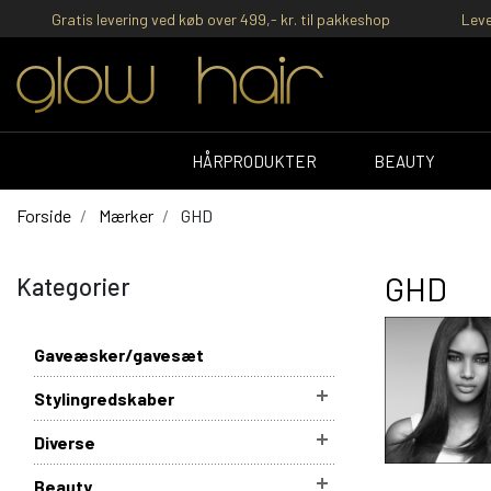
Gratis levering ved køb over 499,- kr. til pakkeshop
Leve
HÅRPRODUKTER
BEAUTY
Forside
Mærker
GHD
GHD
Kategorier
Gaveæsker/gavesæt
Stylingredskaber
Diverse
Beauty