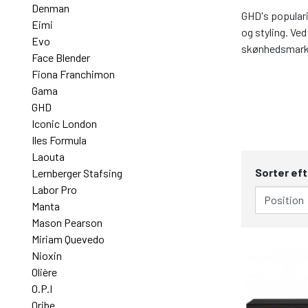
Denman
GHD's populari
Eimi
og styling. Ve
Evo
skønhedsmark
Face Blender
Fiona Franchimon
Gama
GHD
Iconic London
Iles Formula
Laouta
Sorter eft
Lernberger Stafsing
Labor Pro
Manta
Mason Pearson
Miriam Quevedo
Nioxin
Olière
O.P.I
Oribe