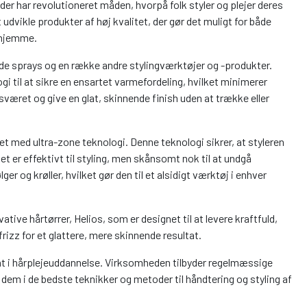
der har revolutioneret måden, hvorpå folk styler og plejer deres
udvikle produkter af høj kvalitet, der gør det muligt for både
r hjemme.
nde sprays og en række andre stylingværktøjer og -produkter.
i til at sikre en ensartet varmefordeling, hvilket minimerer
esværet og give en glat, skinnende finish uden at trække eller
t med ultra-zone teknologi. Denne teknologi sikrer, at styleren
t er effektivt til styling, men skånsomt nok til at undgå
er og krøller, hvilket gør den til et alsidigt værktøj i enhver
ative hårtørrer, Helios, som er designet til at levere kraftfuld,
rizz for et glattere, mere skinnende resultat.
ent i hårplejeuddannelse. Virksomheden tilbyder regelmæssige
dem i de bedste teknikker og metoder til håndtering og styling af