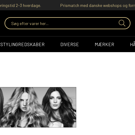
ringstid 2-3 hverdage.
Prismatch med danske webshops og forr
STYLINGREDSKABER
DIVERSE
MÆRKER
H