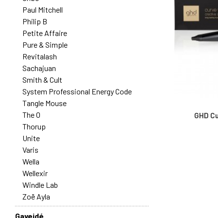
Paul Mitchell
Philip B
Petite Affaire
Pure & Simple
Revitalash
Sachajuan
Smith & Cult
System Professional Energy Code
Tangle Mouse
The O
GHD Cu
Thorup
Unite
Varis
Wella
Wellexir
Windle Lab
Zoë Ayla
Gaveidé