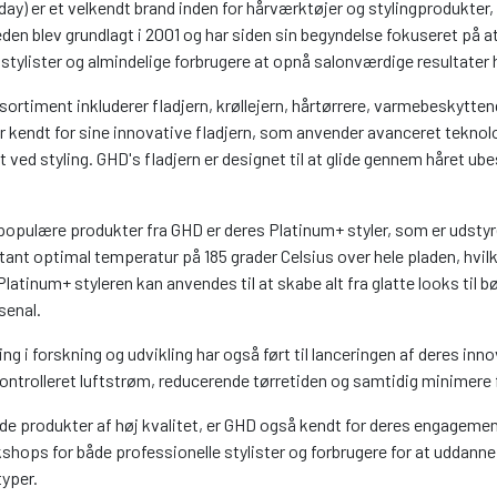
day) er et velkendt brand inden for hårværktøjer og stylingprodukter, 
en blev grundlagt i 2001 og har siden sin begyndelse fokuseret på at 
 stylister og almindelige forbrugere at opnå salonværdige resultate
ortiment inkluderer fladjern, krøllejern, hårtørrere, varmebeskytte
r kendt for sine innovative fladjern, som anvender avanceret teknolog
 ved styling. GHD's fladjern er designet til at glide gennem håret ub
populære produkter fra GHD er deres Platinum+ styler, som er udstyre
tant optimal temperatur på 185 grader Celsius over hele pladen, hvilke
atinum+ styleren kan anvendes til at skabe alt fra glatte looks til bølg
senal.
g i forskning og udvikling har også ført til lanceringen af deres innov
kontrolleret luftstrøm, reducerende tørretiden og samtidig minimere f
yde produkter af høj kvalitet, er GHD også kendt for deres engagem
shops for både professionelle stylister og forbrugere for at uddanne 
typer.