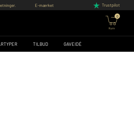
Trustpilot
etninger.
E-mærket
0
Kurv
ÅRTYPER
TILBUD
GAVEIDÉ