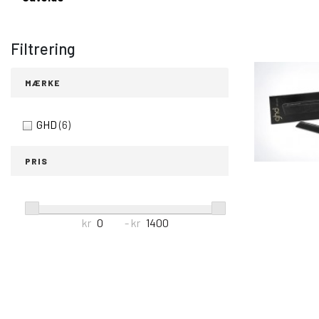
Filtrering
MÆRKE
GHD
(6)
PRIS
kr
- kr