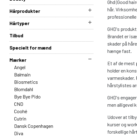
Ghd (Good hair
hår. Virksomhed
Hårprodukter
professionelle
Hårtyper
GHD's produkts
Tilbud
Brandet er isæ
skader på håret
Specielt for mænd
hænge fast.
Mærker
Et af de mest 
Angel
holder en kons
Balmain
varmeskader. Pl
Biosmetics
hårstylistes ar
Blomdahl
Bye Bye Pido
GHD's engagerin
CND
men alligevel 
Coohé
Udover at tilb
Cutrin
kurser og work
Dansk Copenhagen
forskellige hår
Diva