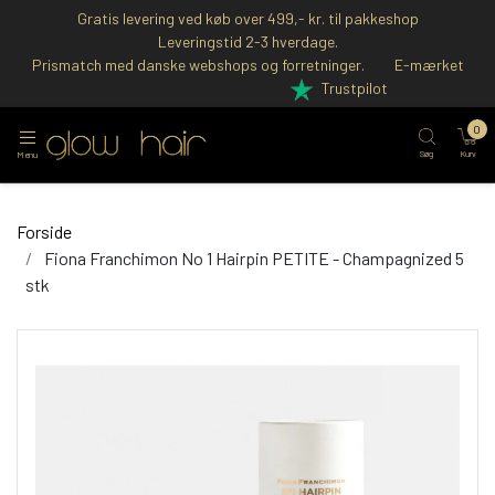
Gratis levering ved køb over 499,- kr. til pakkeshop
Leveringstid 2-3 hverdage.
Prismatch med danske webshops og forretninger.
E-mærket
Trustpilot
0
Søg
Kurv
Menu
Forside
Fiona Franchimon No 1 Hairpin PETITE - Champagnized 5
stk