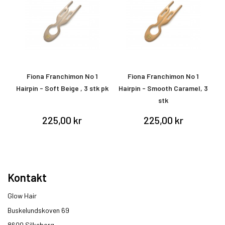
Fiona Franchimon No 1
Fiona Franchimon No 1
tk
Hairpin - Soft Beige , 3 stk pk
Hairpin - Smooth Caramel, 3
stk
225,00 kr
225,00 kr
Kontakt
Glow Hair
Buskelundskoven 69
8600 Silkeborg​