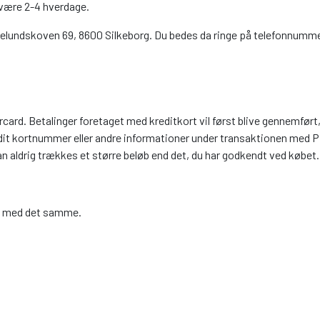
 være 2-4 hverdage.
kelundskoven 69, 8600 Silkeborg. Du bedes da ringe på telefonnummer
d. Betalinger foretaget med kreditkort vil først blive gennemført, 
it kortnummer eller andre informationer under transaktionen med PB
an aldrig trækkes et større beløb end det, du har godkendt ved købet.
et med det samme.