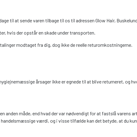
4 dage til at sende varen tilbage til os til adressen Glow Hair, Buske
fter, hvis der opstår en skade under transporten.
talinger modtaget fra dig, dog ikke de reelle returomkostningerne.
ygiejnemæssige årsager ikke er egnede til at blive returneret, og hvo
 en anden måde, end hvad der var nødvendigt for at fastslå varens ar
s handelsmæssige værdi, og i visse tilfælde kan det betyde, at du ku