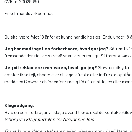
CVR nr. 20029390
Enkeltmandsvirksomhed
Du skal være fyldt 18 år for at kunne handle hos os. Er du under 18 
Jeg har modtaget en forkert vare, hvad gør jeg?
Såfremt vi s
fremsende den rigtige vare så snart det er muligt. Såfremt vi ønsk
Jeg vil reklamere over varen, hvad gør jeg?
Glowhair.dk yder 
dækker ikke fejl, skader eller slitage, direkte eller indirekte opst
meddeles Glowhair.dk indenfor rimelig tid efter, at fejlen eller 
Klageadgang.
Hvis du som forbruger vil klage over dit køb, skal du kontakte Glow
Viborg via
Klageportalen for Nævnenes Hus
.
For at kunne klage, skal varen eller ydelsen, som du vil klage o