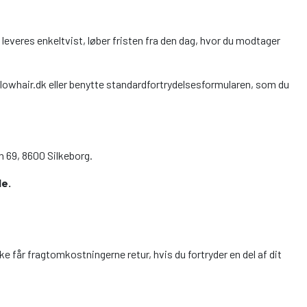
e leveres enkeltvist, løber fristen fra den dag, hvor du modtager
l@glowhair.dk eller benytte standardfortrydelsesformularen, som du
 69, 8600 Silkeborg.
le.
kke får fragtomkostningerne retur, hvis du fortryder en del af dit