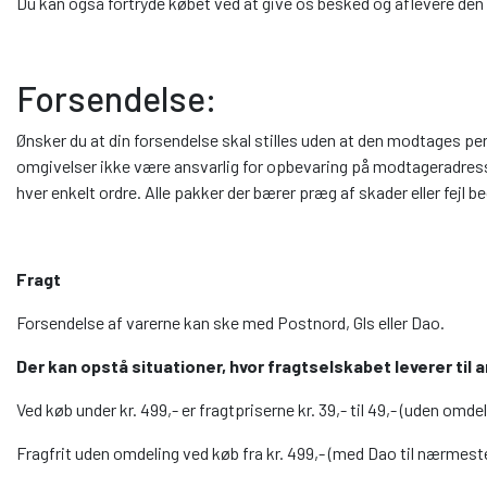
Du kan også fortryde købet ved at give os besked og aflevere de
Forsendelse:
Ønsker du at din forsendelse skal stilles uden at den modtages p
omgivelser ikke være ansvarlig for opbevaring på modtageradress
hver enkelt ordre. Alle pakker der bærer præg af skader eller fejl
Fragt
Forsendelse af varerne kan ske med Postnord, Gls eller Dao.
Der kan opstå situationer, hvor fragtselskabet leverer ti
Ved køb under kr. 499,- er fragtpriserne kr. 39,- til 49,- (uden omd
Fragfrit uden omdeling ved køb fra kr. 499,- (med Dao til nærmes