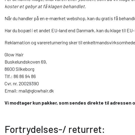
koster et gebyr at få klagen behandlet.
Når du handler på en e-mærket webshop, kan du gratis få behandl
Har du bopæl i et andet EU-land end Danmark, kan du klage til E
Reklamation og varereturnering sker til enkeltmandsvirksomhed
Glow Hair
Buskelundskoven 69,
8600 Silkeborg
Tlf.: 86 86 94 86
Cvr. nr. 20029390
Email: mail@glowhair.dk
Vi modtager kun pakker, som sendes direkte til adressen o
Fortrydelses-/ returret: