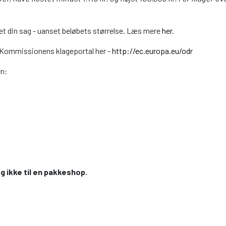
et din sag - uanset beløbets størrelse. Læs mere
her
.
U-Kommissionens klageportal her -
http://ec.europa.eu/odr
en:
g ikke til en pakkeshop.