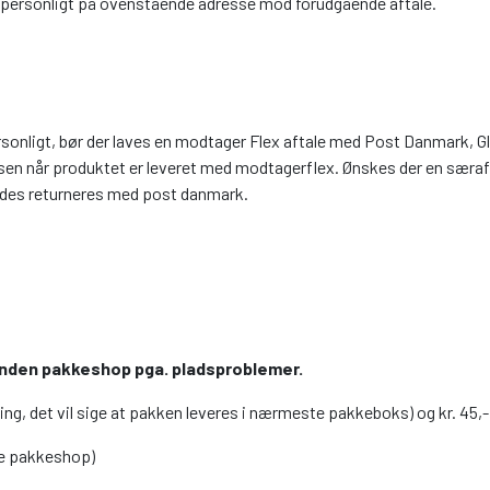
n personligt på ovenstående adresse mod forudgående aftale.
ersonligt, bør der laves en modtager Flex aftale med Post Danmark,
en når produktet er leveret med modtagerflex. Ønskes der en særaft
 bedes returneres med post danmark.
l anden pakkeshop pga. pladsproblemer.
eling, det vil sige at pakken leveres i nærmeste pakkeboks) og kr. 45,-
te pakkeshop)