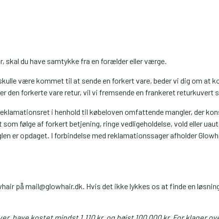
år, skal du have samtykke fra en forælder eller værge.
kulle være kommet til at sende en forkert vare, beder vi dig om at kon
er den forkerte vare retur, vil vi fremsende en frankeret returkuver
reklamationsret i henhold til købeloven omfattende mangler, der k
ået som følge af forkert betjening, ringe vedligeholdelse, vold eller u
manglen er opdaget. I forbindelse med reklamationssager afholder Glow
hair på mail@glowhair.dk. Hvis det ikke lykkes os at finde en løsning
ver, have kostet mindst 1.110 kr. og højst 100.000 kr. For klager o