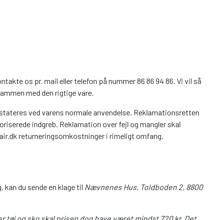
takte os pr. mail eller telefon på nummer 86 86 94 86. Vi vil så
t sammen med den rigtige vare.
onstateres ved varens normale anvendelse. Reklamationsretten
autoriserede indgreb. Reklamation over fejl og mangler skal
hair.dk returneringsomkostninger i rimeligt omfang.
, kan du sende en klage til
Nævnenes Hus, Toldboden 2, 8800
ver tøj og sko skal prisen dog have været mindst 720 kr. Det