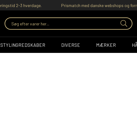
ringstid 2-3 hverdage.
Prismatch med danske webshops og forr
STYLINGREDSKABER
DIVERSE
MÆRKER
H