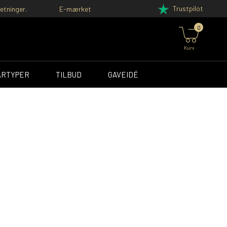
Trustpilot
etninger.
E-mærket
0
Kurv
ÅRTYPER
TILBUD
GAVEIDÉ