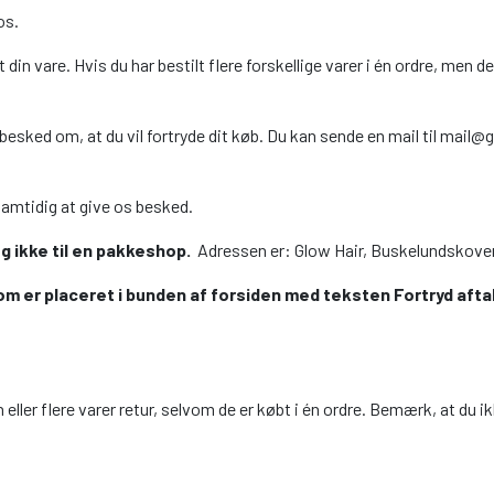
 os.
in vare. Hvis du har bestilt flere forskellige varer i én ordre, men d
s besked om, at du vil fortryde dit køb. Du kan sende en mail til mai
amtidig at give os besked.
g ikke til en pakkeshop.
Adressen er: Glow Hair, Buskelundskoven
m er placeret i bunden af forsiden med teksten Fortryd afta
 eller flere varer retur, selvom de er købt i én ordre. Bemærk, at du i