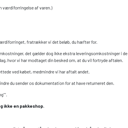
 værdiforringelse af varen.)
værdiforringet, fratrækker vi det beløb, du hæfter for.
omkostninger, det gælder dog ikke ekstra leveringsomkostninger i de t
dag, hvor vi har modtaget din besked om, at du vil fortryde aftalen.
tede ved købet, medmindre vi har aftalt andet.
mindre du sender os dokumentation for at have returneret den.
'''.
og ikke en pakkeshop.