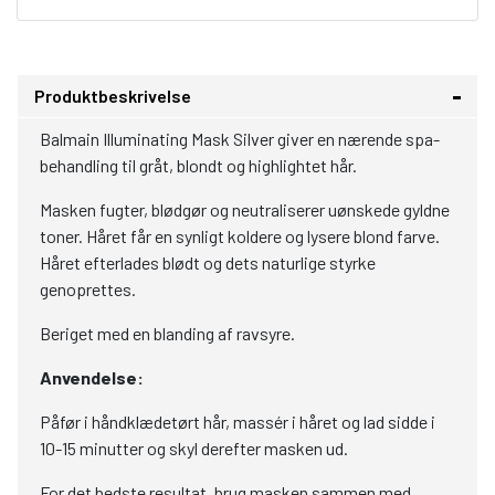
Produktbeskrivelse
Balmain Illuminating Mask Silver giver en nærende spa-
behandling til gråt, blondt og highlightet hår.
Masken fugter, blødgør og neutraliserer uønskede gyldne
toner. Håret får en synligt koldere og lysere blond farve.
Håret efterlades blødt og dets naturlige styrke
genoprettes.
Beriget med en blanding af ravsyre.
Anvendelse:
Påfør i håndklædetørt hår, massér i håret og lad sidde i
10-15 minutter og skyl derefter masken ud.
For det bedste resultat, brug masken sammen med