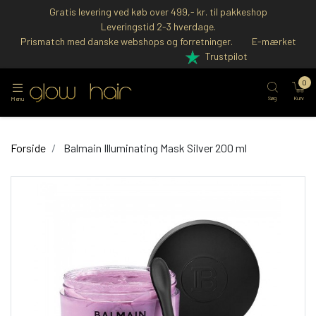
Gratis levering ved køb over 499,- kr. til pakkeshop
Leveringstid 2-3 hverdage.
Prismatch med danske webshops og forretninger.
E-mærket
Trustpilot
0
Søg
Kurv
Menu
Forside
Balmain Illuminating Mask Silver 200 ml