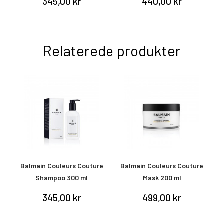
345,00 kr
440,00 kr
Relaterede produkter
e
Balmain Couleurs Couture
Balmain Couleurs Couture
Shampoo 300 ml
Mask 200 ml
S
345,00 kr
499,00 kr