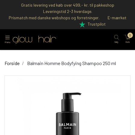
Gratis levering ved køb over 499,- kr. til pakkeshop
Leveringstid 2-3 hverdage.
Prismatch med danske webshops og forretninger.
E-mærket
Trustpilot
0
Søg
Kurv
Menu
Forside
Balmain Homme Bodyfying Shampoo 250 ml