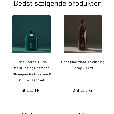
Bedst sælgende produkter
ay
Oribe Eternal Curls
Oribe Maximista Thickening
Moisturizing Shampoo
Spray 200 ml
(Shampoo for Moisture &
Control) 250 ml
360,00 kr
330,00 kr