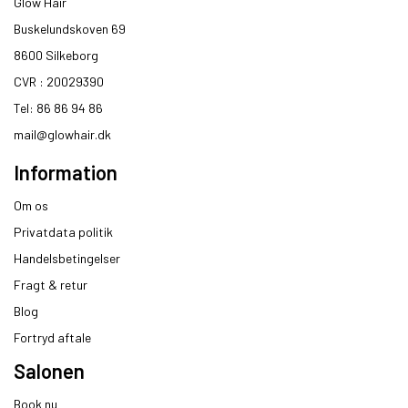
Glow Hair
Buskelundskoven 69
8600 Silkeborg​
CVR : 20029390​
Tel: 86 86 94 86
mail@glowhair.dk
Information
Om os
Privatdata politik
Handelsbetingelser
Fragt & retur
Blog
Fortryd aftale
Salonen
Book nu