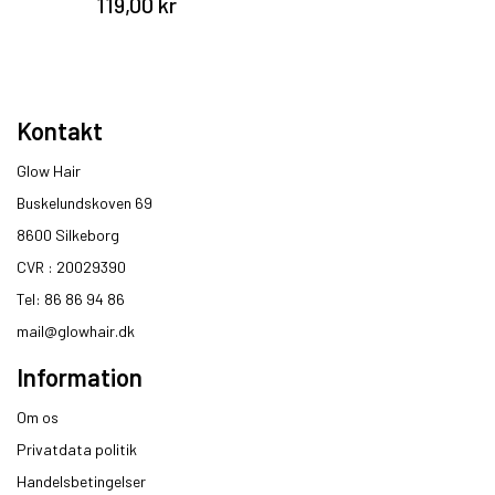
119,00 kr
Kontakt
Glow Hair
Buskelundskoven 69
8600 Silkeborg​
CVR : 20029390​
Tel: 86 86 94 86
mail@glowhair.dk
Information
Om os
Privatdata politik
Handelsbetingelser