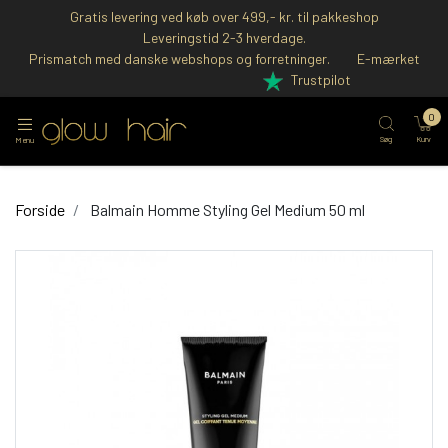
Gratis levering ved køb over 499,- kr. til pakkeshop
Leveringstid 2-3 hverdage.
Prismatch med danske webshops og forretninger.
E-mærket
Trustpilot
0
Søg
Kurv
Menu
Forside
Balmain Homme Styling Gel Medium 50 ml