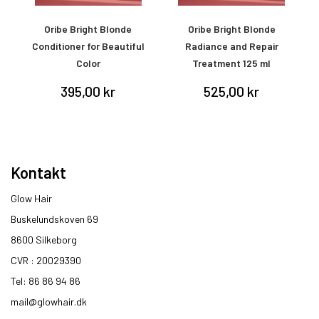
Oribe Bright Blonde
Oribe Bright Blonde
or
Conditioner for Beautiful
Radiance and Repair
E
Color
Treatment 125 ml
395,00 kr
525,00 kr
Kontakt
Glow Hair
Buskelundskoven 69
8600 Silkeborg​
CVR : 20029390​
Tel: 86 86 94 86
mail@glowhair.dk