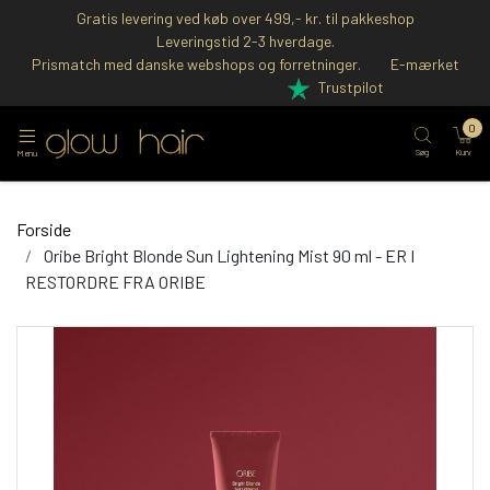
Gratis levering ved køb over 499,- kr. til pakkeshop
Leveringstid 2-3 hverdage.
Prismatch med danske webshops og forretninger.
E-mærket
Trustpilot
0
Søg
Kurv
Menu
Forside
Oribe Bright Blonde Sun Lightening Mist 90 ml - ER I
RESTORDRE FRA ORIBE