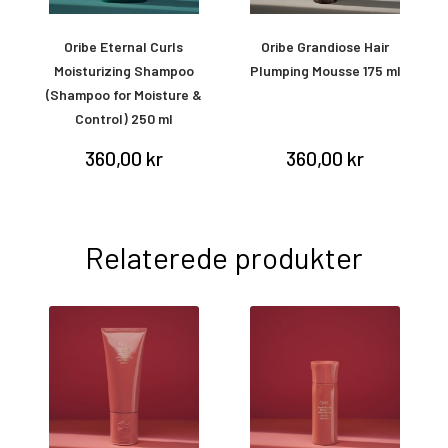
ay
Oribe Eternal Curls
Oribe Grandiose Hair
O
Moisturizing Shampoo
Plumping Mousse 175 ml
(Shampoo for Moisture &
Control) 250 ml
360,00 kr
360,00 kr
Relaterede produkter