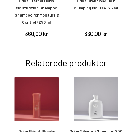
ay
Oribe Eternal Curls
Oribe Grandiose Hair
O
Moisturizing Shampoo
Plumping Mousse 175 ml
(Shampoo for Moisture &
Control) 250 ml
360,00 kr
360,00 kr
Relaterede produkter
Oribe Bright Blonde
Oribe Silverati Shampoo 250