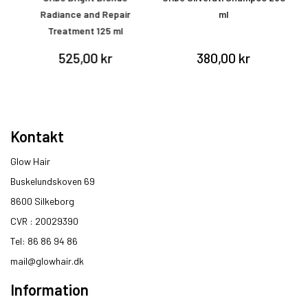
or
Radiance and Repair
ml
Treatment 125 ml
525,00 kr
380,00 kr
Kontakt
Glow Hair
Buskelundskoven 69
8600 Silkeborg​
CVR : 20029390​
Tel: 86 86 94 86
mail@glowhair.dk
Information