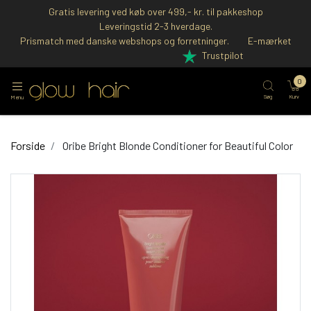
Gratis levering ved køb over 499,- kr. til pakkeshop
Leveringstid 2-3 hverdage.
Prismatch med danske webshops og forretninger.
E-mærket
Trustpilot
0
Søg
Kurv
Menu
Forside
Oribe Bright Blonde Conditioner for Beautiful Color