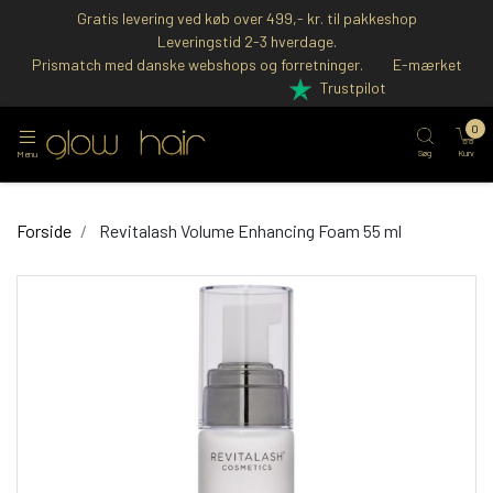
Gratis levering ved køb over 499,- kr. til pakkeshop
Leveringstid 2-3 hverdage.
Prismatch med danske webshops og forretninger.
E-mærket
Trustpilot
0
Søg
Kurv
Menu
Forside
Revitalash Volume Enhancing Foam 55 ml