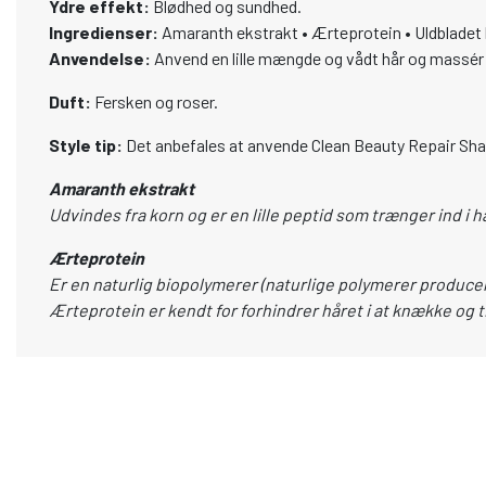
Ydre effekt:
Blødhed og sundhed.
Ingredienser:
Amaranth ekstrakt • Ærteprotein • Uldbladet ko
Anvendelse:
Anvend en lille mængde og vådt hår og massér i
Duft:
Fersken og roser.
Style tip:
Det anbefales at anvende Clean Beauty Repair S
Amaranth ekstrakt
Udvindes fra korn og er en lille peptid som trænger ind i h
Ærteprotein
Er en naturlig biopolymerer
(naturlige polymerer producer
Ærteprotein er kendt for forhindrer håret i at knække og ti