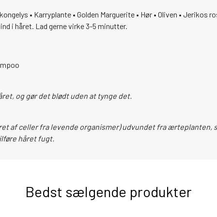
ngelys • Karryplante • Golden Marguerite • Hør • Oliven • Jerikos ro
nd i håret. Lad gerne virke 3-5 minutter.
hampoo
året, og gør det blødt uden at tynge det.
et af celler fra levende organismer) udvundet fra ærteplanten,
lføre håret fugt.
Bedst sælgende produkter