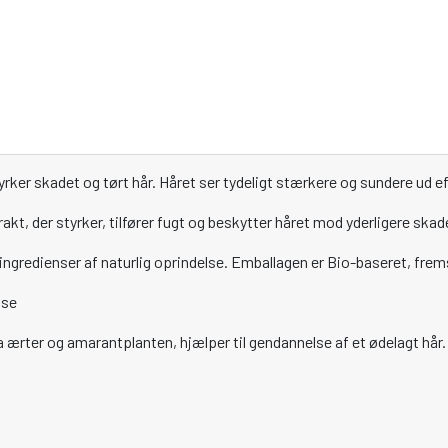
rker skadet og tørt hår. Håret ser tydeligt stærkere og sundere ud ef
t, der styrker, tilfører fugt og beskytter håret mod yderligere skad
ngredienser af naturlig oprindelse. Emballagen er Bio-baseret, frem
ose
fra ærter og amarantplanten, hjælper til gendannelse af et ødelagt hår