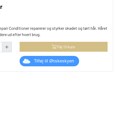
r
epair Conditioner reparerer og styrker skadet og tørt hår. Håret
ere ud efter hvert brug.
Føj til kurv
Tilføj til Ønskeskyen