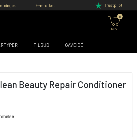
Trustpilot
etninger.
E-mærket
0
Kurv
ÅRTYPER
TILBUD
GAVEIDÉ
Clean Beauty Repair Conditioner
ømmelse