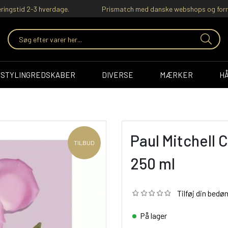
ringstid 2-3 hverdage.
Prismatch med danske webshops og forr
STYLINGREDSKABER
DIVERSE
MÆRKER
H
Paul Mitchell 
TILBUD
250 ml
Tilføj din bed
På lager