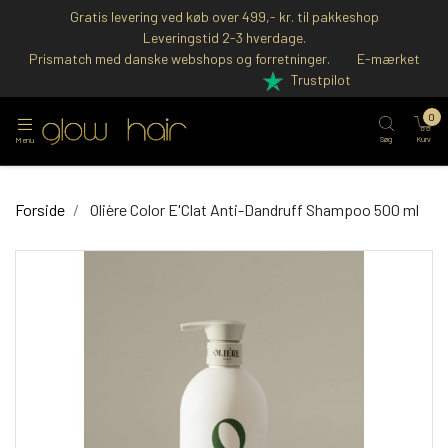
Gratis levering ved køb over 499,- kr. til pakkeshop
Leveringstid 2-3 hverdage.
Prismatch med danske webshops og forretninger.
E-mærket
Trustpilot
0
Søg
Kurv
Menu
Forside
Olière Color E'Clat Anti-Dandruff Shampoo 500 ml