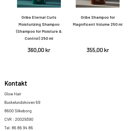
ay
Oribe Eternal Curls
Oribe Shampoo for
O
Moisturizing Shampoo
Magnificent Volume 250 ml
(Shampoo for Moisture &
Control) 250 ml
360,00 kr
355,00 kr
Kontakt
Glow Hair
Buskelundskoven 69
8600 Silkeborg​
CVR : 20029390​
Tel: 86 86 94 86