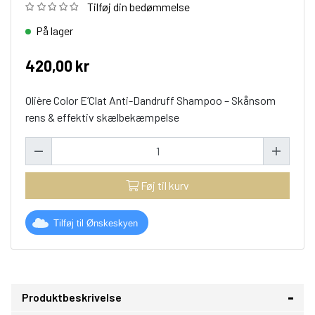
Tilføj din bedømmelse
På lager
420,00 kr
Olière Color E’Clat Anti-Dandruff Shampoo – Skånsom
rens & effektiv skælbekæmpelse
Føj til kurv
Tilføj til Ønskeskyen
Produktbeskrivelse