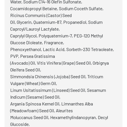
Water, Sodium C14-16 Olefin Sulfonate,
Cocamidopropyl Betaine, Sodium Coceth Sulfate,
Ricinus Communis (Castor) Seed
Oil, Glycerin, Quaternium-87, Propanediol, Sodium
Caproyl/Lauroyl Lactylate,
Caprylyl Glycol, Polyquaternium-7, PEG-120 Methyl
Glucose Dioleate, Fragrance,
Phenoxyethanol, Lactic Acid, Sorbeth-230 Tetraoleate,
PVP, Persea Gratissima
(Avocado) Oil, Vitis Vinifera (Grape) Seed Oil, Orbignya
Oleifera Seed Oil,
Simmondsia Chinensis (Jojoba) Seed Oil, Triticum
Vulgare (Wheat) Germ Oil,
Linum Usitatissimum (Linseed) Seed Oil, Sesamum
Indicum (Sesame) Seed Oil,
Argania Spinosa Kernel Oil, Limnanthes Alba
(Meadowfoam) Seed Oil, Aleurites
Moluccanus Seed Oil, Hexamethylindanopyran, Decyl
Glucoside,