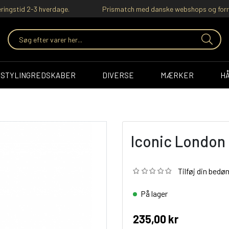
ringstid 2-3 hverdage.
Prismatch med danske webshops og forr
STYLINGREDSKABER
DIVERSE
MÆRKER
H
Iconic London 
Tilføj din bed
På lager
235,00 kr