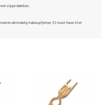
 hver vippe dækkes.
e med en almindelig makeupfjerner. Et must-have til et