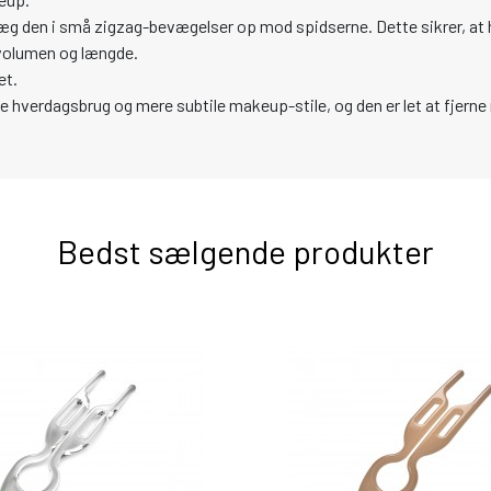
æg den i små zigzag-bevægelser op mod spidserne. Dette sikrer, at
 volumen og længde.
et.
åde hverdagsbrug og mere subtile makeup-stile, og den er let at fjern
Bedst sælgende produkter