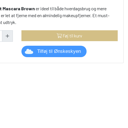
at Mascara Brown
er ideel til både hverdagsbrug og mere
 er let at fjerne med en almindelig makeupfjerner. Et must-
nt udtryk.
Føj til kurv
Tilføj til Ønskeskyen