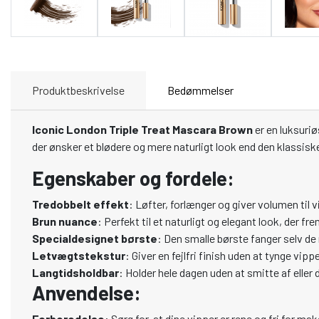
Produktbeskrivelse
Bedømmelser
Iconic London Triple Treat Mascara Brown
er en luksuriø
der ønsker et blødere og mere naturligt look end den klassis
Egenskaber og fordele:
Tredobbelt effekt
: Løfter, forlænger og giver volumen til v
Brun nuance
: Perfekt til et naturligt og elegant look, der f
Specialdesignet børste
: Den smalle børste fanger selv de
Letvægtstekstur
: Giver en fejlfri finish uden at tynge vipp
Langtidsholdbar
: Holder hele dagen uden at smitte af eller 
Anvendelse:
Forberedelse
: Sørg for, at dine vipper er rene og fri for ma