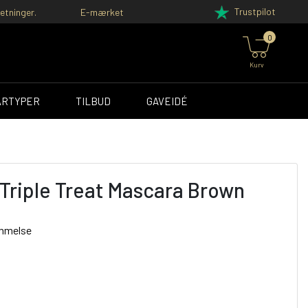
Trustpilot
etninger.
E-mærket
0
Kurv
ÅRTYPER
TILBUD
GAVEIDÉ
Triple Treat Mascara Brown
ømmelse