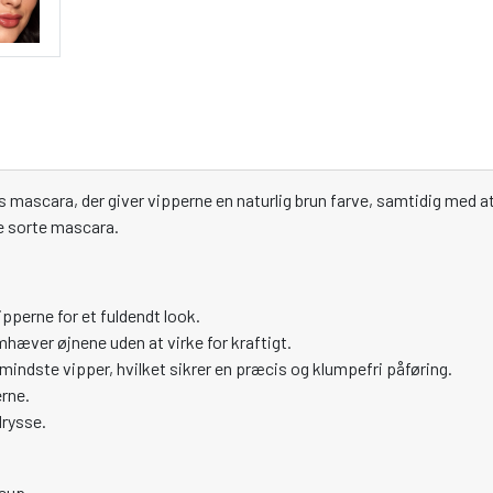
s mascara, der giver vipperne en naturlig brun farve, samtidig med at d
ke sorte mascara.
ipperne for et fuldendt look.
remhæver øjnene uden at virke for kraftigt.
 mindste vipper, hvilket sikrer en præcis og klumpefri påføring.
erne.
drysse.
keup.