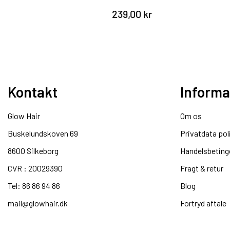
239,00 kr
Kontakt
Informa
Glow Hair
Om os
Buskelundskoven 69
Privatdata pol
8600 Silkeborg​
Handelsbeting
CVR : 20029390​
Fragt & retur
Tel: 86 86 94 86
Blog
mail@glowhair.dk
Fortryd aftale