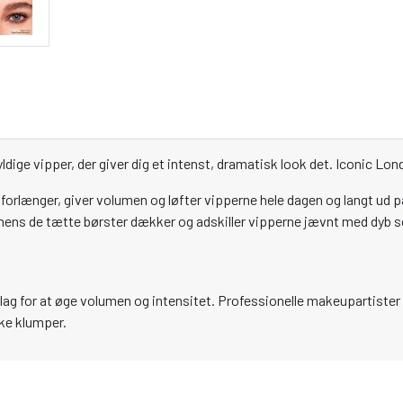
ldige vipper, der giver dig et intenst, dramatisk look det. Iconic Lo
rlænger, giver volumen og løfter vipperne hele dagen og langt ud på 
 mens de tætte børster dækker og adskiller vipperne jævnt med dyb sor
e lag for at øge volumen og intensitet. Professionelle makeupartiste
kke klumper.