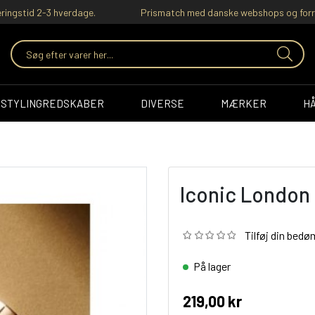
ringstid 2-3 hverdage.
Prismatch med danske webshops og forr
STYLINGREDSKABER
DIVERSE
MÆRKER
H
Iconic London 
Tilføj din bed
På lager
219,00 kr