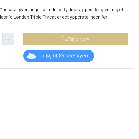
ascara giver lange, løftede og fyldige vipper, der giver dig et
 Iconic London Triple Threat er det ypperste inden for
Føj til kurv
Tilføj til Ønskeskyen