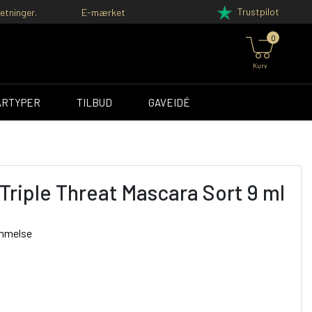
Trustpilot
etninger.
E-mærket
0
Kurv
ÅRTYPER
TILBUD
GAVEIDÉ
Triple Threat Mascara Sort 9 ml
ømmelse