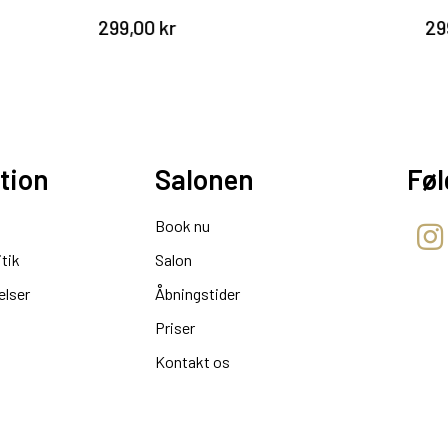
299,00 kr
299,00 kr
tion
Salonen
Føl
Book nu
itik
Salon
elser
Åbningstider
Priser
Kontakt os