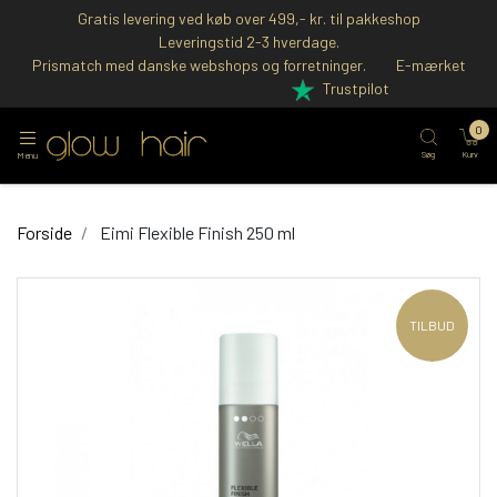
Gratis levering ved køb over 499,- kr. til pakkeshop
Leveringstid 2-3 hverdage.
Prismatch med danske webshops og forretninger.
E-mærket
Trustpilot
0
Søg
Kurv
Menu
Forside
Eimi Flexible Finish 250 ml
TILBUD