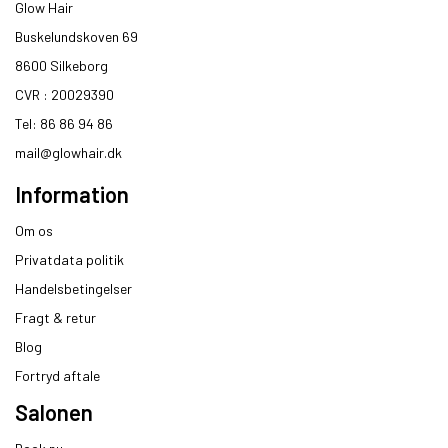
Glow Hair
Buskelundskoven 69
8600 Silkeborg​
CVR : 20029390​
Tel: 86 86 94 86
mail@glowhair.dk
Information
Om os
Privatdata politik
Handelsbetingelser
Fragt & retur
Blog
Fortryd aftale
Salonen