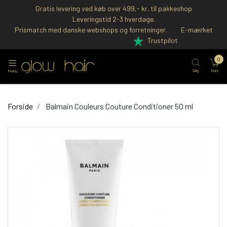
Gratis levering ved køb over 499,- kr. til pakkeshop
Leveringstid 2-3 hverdage.
Prismatch med danske webshops og forretninger.
E-mærket
Trustpilot
0
Søg
Kurv
Menu
Forside
Balmain Couleurs Couture Conditioner 50 ml