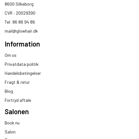
8600 Silkeborg​
CVR : 20029390​
Tel: 86 86 94 86
mail@glowhair.dk
Information
Om os
Privatdata politik
Handelsbetingelser
Fragt & retur
Blog
Fortryd aftale
Salonen
Book nu
Salon