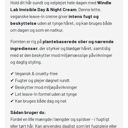
Hold dit hår sundt og velplejet hele dagen med
Windle
Lab Invisible Day & Night Cream
. Denne lette,
veganske leave-in creme giver
intens fugt og
beskyttelse
uden at tynge håret, og kan bruges både
om dagen og som en natkur.
Formlen er rig på
plantebaserede olier og nærende
ingredienser
, der styrker og blødgør håret, samtidig
med at den beskytter mod miljømæssige påvirkninger
og daglig styling.
✔ Vegansk & cruelty-free
✔ Fugter og plejer døgnet rundt
✔ Beskytter mod miljøpåvirkninger
✔ Let leave-in formel uden at tynge
✔ Kan bruges både dag og nat
Sådan bruger du:
Fordel en lille mængde i længder og spidser – i fugtigt
eller tørt hår. Kan anvendes dagligt som let fugtpleje eller