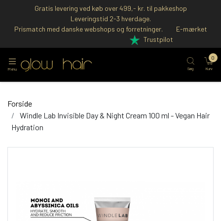
Gratis levering ved køb over 499,- kr. til pakkeshop
Leveringstid 2-3 hverdage.
Prismatch med danske webshops og forretninger.
E-mærket
Trustpilot
0
Søg
Kurv
Menu
Forside
Windle Lab Invisible Day & Night Cream 100 ml - Vegan Hair
Hydration