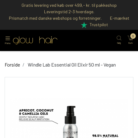
Gratis levering ved køb over 499,- kr. til pakkeshop
Leveringstid 2-3 hverdage.
Prismatch med danske webshops og forretninger.
E-mærket
Trustpilot
0
Søg
Kurv
Menu
Forside
Windle Lab Essential Oil Elixir 50 ml - Vegan