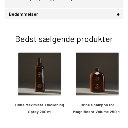
Bedømmelser
Bedst sælgende produkter
Oribe Maximista Thickening
Oribe Shampoo for
O
Spray 200 ml
Magnificent Volume 250 ml
&