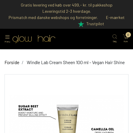
Gratis levering ved køb over 499,- kr. til pakkeshop
Leveringstid 2-3 hverdage.
Prismatch med danske webshops og forretninger.
E-mærket
Trustpilot
0
Søg
Kurv
Menu
Forside
Windle Lab Cream Sheen 100 ml - Vegan Hair Shine