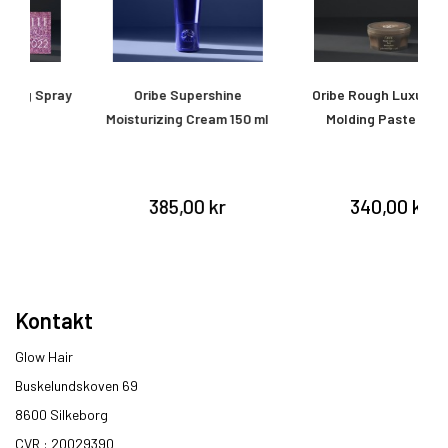
ay
Oribe Supershine
Oribe Rough Luxury Soft
O
Moisturizing Cream 150 ml
Molding Paste 50 ml
385,00 kr
340,00 kr
Kontakt
Glow Hair
Buskelundskoven 69
8600 Silkeborg​
CVR : 20029390​