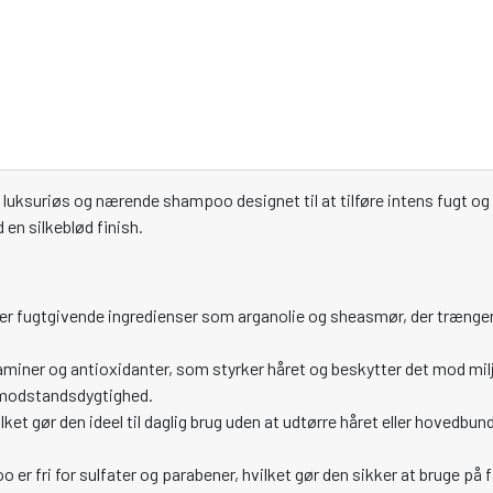
 luksuriøs og nærende shampoo designet til at tilføre intens fugt og p
en silkeblød finish.
 fugtgivende ingredienser som arganolie og sheasmør, der trænger 
miner og antioxidanter, som styrker håret og beskytter det mod mi
g modstandsdygtighed.
ket gør den ideel til daglig brug uden at udtørre håret eller hovedbu
r fri for sulfater og parabener, hvilket gør den sikker at bruge på