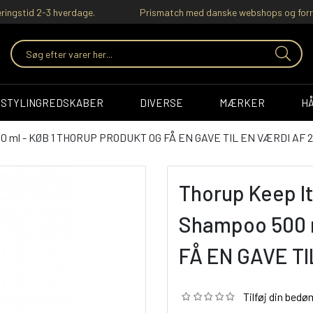
ringstid 2-3 hverdage.
Prismatch med danske webshops og forr
STYLINGREDSKABER
DIVERSE
MÆRKER
H
500 ml - KØB 1 THORUP PRODUKT OG FÅ EN GAVE TIL EN VÆRDI AF 2
Thorup Keep It
Shampoo 500 
FÅ EN GAVE TI
Tilføj din bed