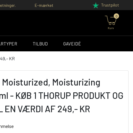
Trustpilot
etninger.
E-mærket
0
Kurv
ÅRTYPER
TILBUD
GAVEIDÉ
49,- KR
 Moisturized, Moisturizing
ml - KØB 1 THORUP PRODUKT OG
L EN VÆRDI AF 249,- KR
ømmelse