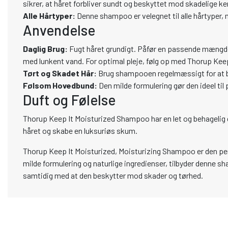
sikrer, at håret forbliver sundt og beskyttet mod skadelige ke
Alle Hårtyper:
Denne shampoo er velegnet til alle hårtyper, me
Anvendelse
Daglig Brug:
Fugt håret grundigt. Påfør en passende mængde
med lunkent vand. For optimal pleje, følg op med Thorup Keep
Tørt og Skadet Hår:
Brug shampooen regelmæssigt for at b
Følsom Hovedbund:
Den milde formulering gør den ideel ti
Duft og Følelse
Thorup Keep It Moisturized Shampoo har en let og behagelig du
håret og skabe en luksuriøs skum.
Thorup Keep It Moisturized, Moisturizing Shampoo er den per
milde formulering og naturlige ingredienser, tilbyder denne s
samtidig med at den beskytter mod skader og tørhed.