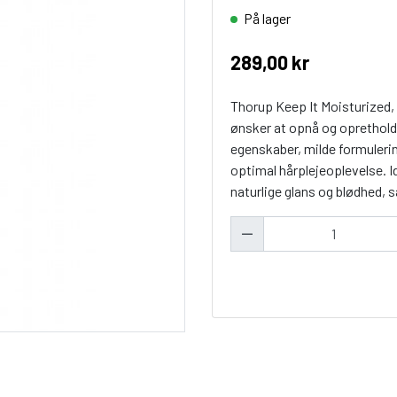
På lager
289,00 kr
Thorup Keep It Moisturized,
ønsker at opnå og oprethold
egenskaber, milde formulerin
optimal hårplejeoplevelse. Id
naturlige glans og blødhed,