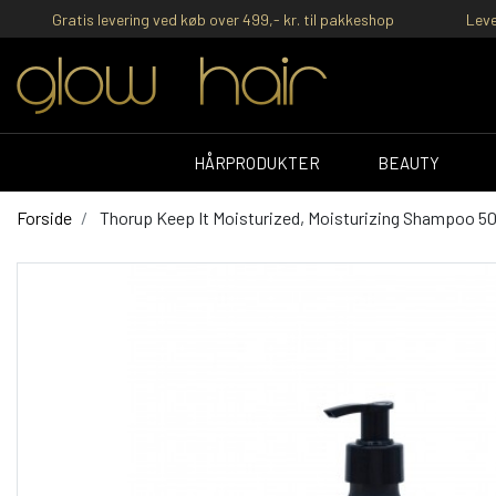
Gratis levering ved køb over 499,- kr. til pakkeshop
Leve
HÅRPRODUKTER
BEAUTY
Forside
Thorup Keep It Moisturized, Moisturizing Shampoo 