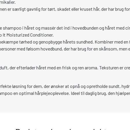
mikalier.
n er særligt gavnlig for tørt, skadet eller kruset hår, der har brug for
 shampoo i håret og massér det ind i hovedbunden og håret med ci
 It Moisturized Conditioner.
ekæmpe tørhed og genopbygge hårets sundhed. Kombiner med en fu
l personer med følsom hovedbund, der har brug for en skånsom, men e
ft, der efterlader håret med en frisk og ren aroma. Teksturen er cre
fekte løsning for dem, der ønsker at opnå og opretholde sundt, hyd
hampoo en optimal hårplejeoplevelse. Ideel til daglig brug, den hjælp