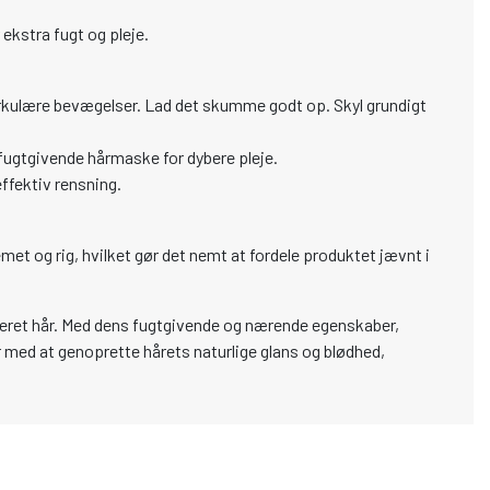
 ekstra fugt og pleje.
rkulære bevægelser. Lad det skumme godt op. Skyl grundigt
gtgivende hårmaske for dybere pleje.
ffektiv rensning.
met og rig, hvilket gør det nemt at fordele produktet jævnt i
reret hår. Med dens fugtgivende og nærende egenskaber,
er med at genoprette hårets naturlige glans og blødhed,