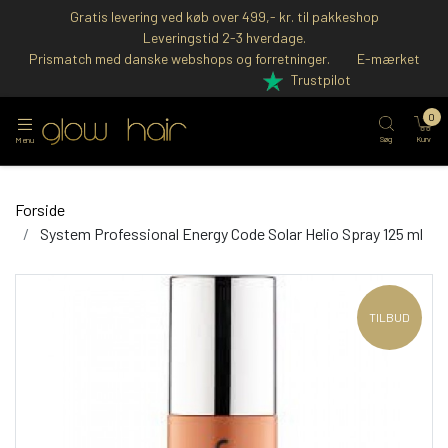
Gratis levering ved køb over 499,- kr. til pakkeshop
Leveringstid 2-3 hverdage.
Prismatch med danske webshops og forretninger.
E-mærket
Trustpilot
0
Søg
Kurv
Menu
Forside
System Professional Energy Code Solar Helio Spray 125 ml
TILBUD