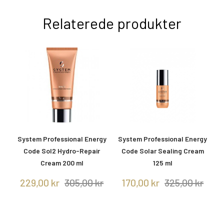
Relaterede produkter
gy
System Professional Energy
System Professional Energy
Code Sol2 Hydro-Repair
Code Solar Sealing Cream
Cream 200 ml
125 ml
r
229,00 kr
305,00 kr
170,00 kr
325,00 kr