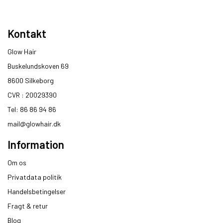
Kontakt
Glow Hair
Buskelundskoven 69
8600 Silkeborg​
CVR : 20029390​
Tel: 86 86 94 86
mail@glowhair.dk
Information
Om os
Privatdata politik
Handelsbetingelser
Fragt & retur
Blog