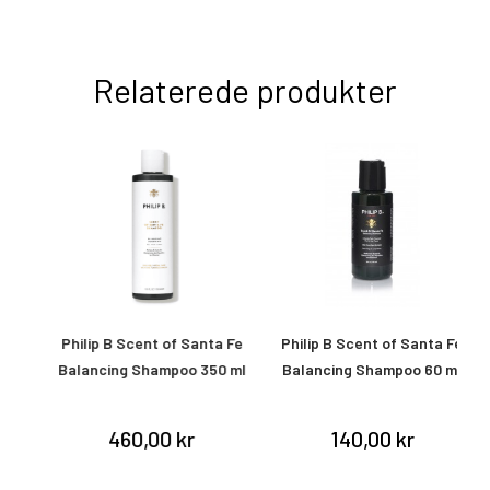
Relaterede produkter
Philip B Scent of Santa Fe
Philip B Scent of Santa Fe
ml
Balancing Shampoo 350 ml
Balancing Shampoo 60 ml
460,00 kr
140,00 kr