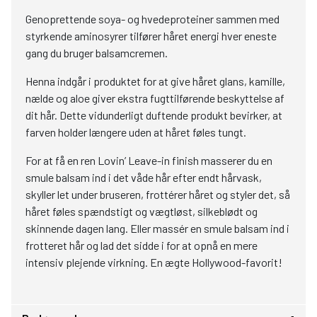
Genoprettende soya- og hvedeproteiner sammen med
styrkende aminosyrer tilfører håret energi hver eneste
gang du bruger balsamcremen.
Henna indgår i produktet for at give håret glans, kamille,
nælde og aloe giver ekstra fugttilførende beskyttelse af
dit hår. Dette vidunderligt duftende produkt bevirker, at
farven holder længere uden at håret føles tungt.
For at få en ren Lovin’ Leave-in finish masserer du en
smule balsam ind i det våde hår efter endt hårvask,
skyller let under bruseren, frottérer håret og styler det, så
håret føles spændstigt og vægtløst, silkeblødt og
skinnende dagen lang. Eller massér en smule balsam ind i
frotteret hår og lad det sidde i for at opnå en mere
intensiv plejende virkning. En ægte Hollywood-favorit!