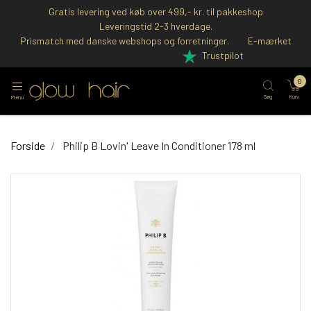
Gratis levering ved køb over 499,- kr. til pakkeshop
Leveringstid 2-3 hverdage.
Prismatch med danske webshops og forretninger.
E-mærket
Trustpilot
0
Søg
Kurv
Menu
Forside
Philip B Lovin' Leave In Conditioner 178 ml