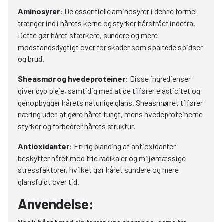
Aminosyrer
: De essentielle aminosyrer i denne formel
trænger ind i hårets kerne og styrker hårstrået indefra.
Dette gør håret stærkere, sundere og mere
modstandsdygtigt over for skader som spaltede spidser
og brud.
Sheasmør og hvedeproteiner
: Disse ingredienser
giver dyb pleje, samtidig med at de tilfører elasticitet og
genopbygger hårets naturlige glans. Sheasmørret tilfører
næring uden at gøre håret tungt, mens hvedeproteinerne
styrker og forbedrer hårets struktur.
Antioxidanter
: En rig blanding af antioxidanter
beskytter håret mod frie radikaler og miljømæssige
stressfaktorer, hvilket gør håret sundere og mere
glansfuldt over tid.
Anvendelse:
Vask håret
med din foretrukne shampoo, gerne fra