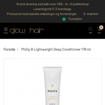
Gratis levering ved køb over 499,- kr. til pakkeshop
Leveringstid 2-3 hverdage.
Prismatch med danske webshops og forretninger.
E-mærket
Trustpilot
0
Søg
Kurv
Menu
Forside
Philip B Lightweight Deep Conditioner 178 ml