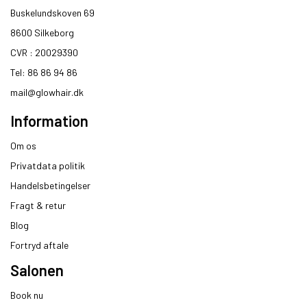
Buskelundskoven 69
8600 Silkeborg​
CVR : 20029390​
Tel: 86 86 94 86
mail@glowhair.dk
Information
Om os
Privatdata politik
Handelsbetingelser
Fragt & retur
Blog
Fortryd aftale
Salonen
Book nu