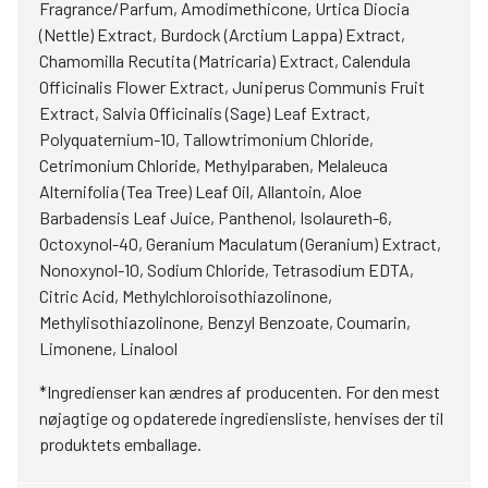
Fragrance/Parfum, Amodimethicone, Urtica Diocia
(Nettle) Extract, Burdock (Arctium Lappa) Extract,
Chamomilla Recutita (Matricaria) Extract, Calendula
Officinalis Flower Extract, Juniperus Communis Fruit
Extract, Salvia Officinalis (Sage) Leaf Extract,
Polyquaternium-10, Tallowtrimonium Chloride,
Cetrimonium Chloride, Methylparaben, Melaleuca
Alternifolia (Tea Tree) Leaf Oil, Allantoin, Aloe
Barbadensis Leaf Juice, Panthenol, Isolaureth-6,
Octoxynol-40, Geranium Maculatum (Geranium) Extract,
Nonoxynol-10, Sodium Chloride, Tetrasodium EDTA,
Citric Acid, Methylchloroisothiazolinone,
Methylisothiazolinone, Benzyl Benzoate, Coumarin,
Limonene, Linalool
*Ingredienser kan ændres af producenten. For den mest
nøjagtige og opdaterede ingrediensliste, henvises der til
produktets emballage.