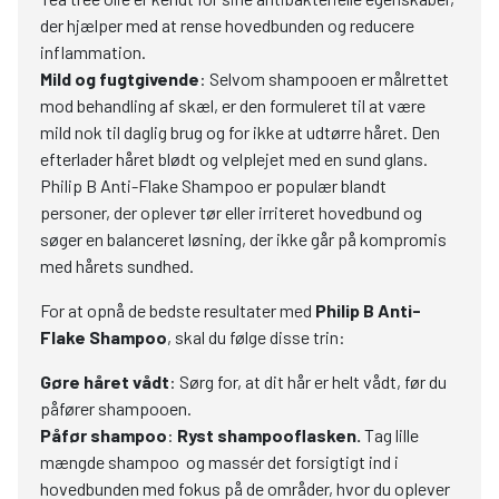
der hjælper med at rense hovedbunden og reducere
inflammation.
Mild og fugtgivende
: Selvom shampooen er målrettet
mod behandling af skæl, er den formuleret til at være
mild nok til daglig brug og for ikke at udtørre håret. Den
efterlader håret blødt og velplejet med en sund glans.
Philip B Anti-Flake Shampoo er populær blandt
personer, der oplever tør eller irriteret hovedbund og
søger en balanceret løsning, der ikke går på kompromis
med hårets sundhed.
For at opnå de bedste resultater med
Philip B Anti-
Flake Shampoo
, skal du følge disse trin:
Gøre håret vådt
: Sørg for, at dit hår er helt vådt, før du
påfører shampooen.
Påfør shampoo
:
Ryst shampooflasken.
Tag lille
mængde shampoo og massér det forsigtigt ind i
hovedbunden med fokus på de områder, hvor du oplever