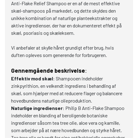
Anti-Flake Relief Shampoo er en af de mest effektive
skæl-shampoos på markedet, og dette skyldes den
unikke kombination af naturlige planteekstrakter og
aktive ingredienser, der har en dokumenteret effekt på
skæl, psoriasis og skæleksem.
Vi anbefaler at skylle håret grundigt efter brug, hvis
duften opleves som generende for forbrugeren.
Gennemgående beskrivelse
:
Effektiv mod skæl
: Shampooen indeholder
zinkpyrithion, en velkendt ingrediens i behandling af
skæl, som hjælper med at reducere flager og balancere
hovedbundens naturlige olieproduktion.
Naturlige ingredienser
: Philip B Anti-Flake Shampoo
indeholder en blanding af beroligende botaniske
ingredienser såsom tea tree olie, aloe vera og kamille,
som arbejder på at nære hovedbunden og styrke håret.
Tea tree olie er kendt for sine antibakterielle egenskaber,