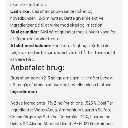
skæl eller irritation.
Lad virke
: Lad shampooen sidde i håret og
hovedbunden i 2-3 minutter. Dette giver de aktive
ingredienser tid til at virke mod skæl og irritation.
Skyl grundigt
: Skyl håret grundigt med lunkent vand for
at fjerne alle produktrester.
Afslut med balsam
: For ekstra fugt og pleje kan du
følge op med en balsam, især hvis dit hår har tendens til
at være tørt.
Anbefalet brug:
Brug shampooen 2-3 gange om ugen, eller efter behov,
afhængig af graden af skæl og hovedbundens tilstand.
Ingredienser
Active Ingredients: 1% Zinc Pyrithione, .525% Coal Tar
Ingredients: Water/Aqua, Ammonium Laureth Sulfate,
Cocamidopropyl Betaine, Cocamide DEA, Lauramine
Oxide, SD Alcohol/Alcohol Denat, PEG-12 Dimethicone,