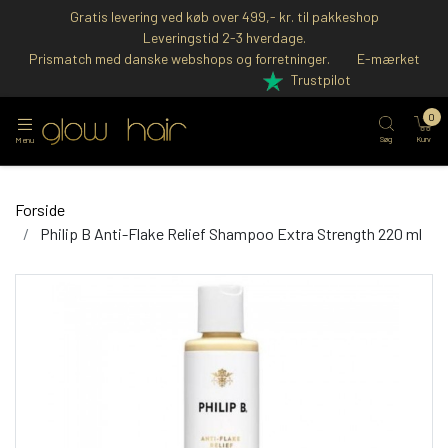
Gratis levering ved køb over 499,- kr. til pakkeshop
Leveringstid 2-3 hverdage.
Prismatch med danske webshops og forretninger.
E-mærket
Trustpilot
0
Søg
Kurv
Menu
Forside
Philip B Anti-Flake Relief Shampoo Extra Strength 220 ml