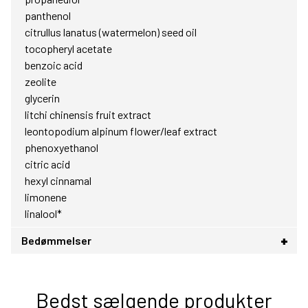
panthenol
citrullus lanatus (watermelon) seed oil
tocopheryl acetate
benzoic acid
zeolite
glycerin
litchi chinensis fruit extract
leontopodium alpinum flower/leaf extract
phenoxyethanol
citric acid
hexyl cinnamal
limonene
linalool*
Bedømmelser
Bedst sælgende produkter