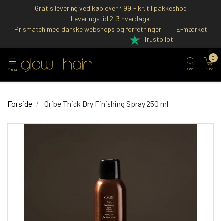
Gratis levering ved køb over 499,- kr. til pakkeshop
Leveringstid 2-3 hverdage.
Prismatch med danske webshops og forretninger.
E-mærket
Trustpilot
0
Søg
Kurv
Menu
Forside
Oribe Thick Dry Finishing Spray 250 ml