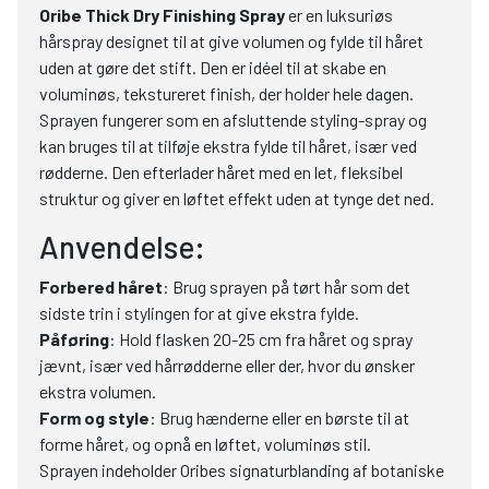
Oribe Thick Dry Finishing Spray
er en luksuriøs
hårspray designet til at give volumen og fylde til håret
uden at gøre det stift. Den er idéel til at skabe en
voluminøs, tekstureret finish, der holder hele dagen.
Sprayen fungerer som en afsluttende styling-spray og
kan bruges til at tilføje ekstra fylde til håret, især ved
rødderne. Den efterlader håret med en let, fleksibel
struktur og giver en løftet effekt uden at tynge det ned.
Anvendelse:
Forbered håret
: Brug sprayen på tørt hår som det
sidste trin i stylingen for at give ekstra fylde.
Påføring
: Hold flasken 20-25 cm fra håret og spray
jævnt, især ved hårrødderne eller der, hvor du ønsker
ekstra volumen.
Form og style
: Brug hænderne eller en børste til at
forme håret, og opnå en løftet, voluminøs stil.
Sprayen indeholder Oribes signaturblanding af botaniske