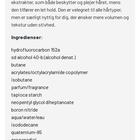
ekstrakter, som både beskytter og plejer håret, mens
den tilfører en let hold. Den er velegnet til alle hårtyper,
men er særligt nyttig for dig, der ønsker mere volumen og
tekstur uden stivhed.
Ingredienser:
hydrofluorocarbon 152a
sd alcohol 40-b (alcohol denat.)
butane
acrylates/octylacrylamide copolymer
isobutane
parfum/fragrance
tapioca starch
neopentyl glycol diheptanoate
boron nitride
aqua/water/eau
isododecane
quaternium-95
propanediol