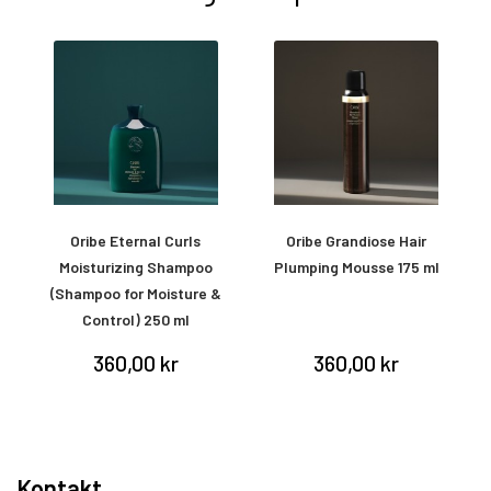
ay
Oribe Eternal Curls
Oribe Grandiose Hair
O
Moisturizing Shampoo
Plumping Mousse 175 ml
(Shampoo for Moisture &
Control) 250 ml
360,00 kr
360,00 kr
Kontakt