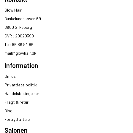
Glow Hair
Buskelundskoven 69
8600 Silkeborg​
CVR : 20029390​
Tel: 86 86 94 86
mail@glowhair.dk
Information
Om os
Privatdata politik
Handelsbetingelser
Fragt & retur
Blog
Fortryd aftale
Salonen