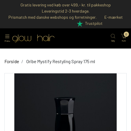
Gratis levering ved køb over 499,- kr. til pakkeshop
Leveringstid 2-3 hverdage.
Prismatch med danske webshops og forretninger.
E-mærket
Trustpilot
0
Søg
Kurv
Menu
Forside
Oribe Mystify Restyling Spray 175 ml