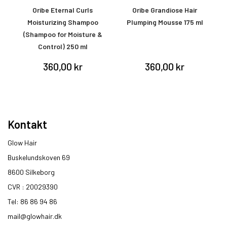
ay
Oribe Eternal Curls
Oribe Grandiose Hair
O
Moisturizing Shampoo
Plumping Mousse 175 ml
(Shampoo for Moisture &
Control) 250 ml
360,00 kr
360,00 kr
Kontakt
Glow Hair
Buskelundskoven 69
8600 Silkeborg​
CVR : 20029390​
Tel: 86 86 94 86
mail@glowhair.dk