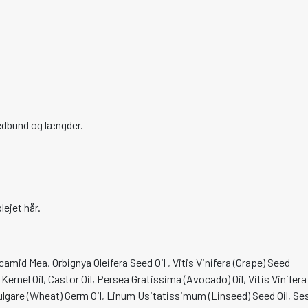
edbund og længder.
lejet hår.
id Mea, Orbignya Oleifera Seed Oil , Vitis Vinifera (Grape) Seed
rnel Oil, Castor Oil, Persea Gratissima (Avocado) Oil, Vitis Vinifera
Vulgare (Wheat) Germ Oil, Linum Usitatissimum (Linseed) Seed Oil, 