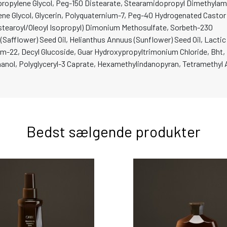
ipropylene Glycol, Peg-150 Distearate, Stearamidopropyl Dimethylam
lene Glycol, Glycerin, Polyquaternium-7, Peg-40 Hydrogenated Casto
stearoyl/Oleoyl Isopropyl) Dimonium Methosulfate, Sorbeth-230
(Safflower) Seed Oil, Helianthus Annuus (Sunflower) Seed Oil, Lactic
um-22, Decyl Glucoside, Guar Hydroxypropyltrimonium Chloride, Bht,
anol, Polyglyceryl-3 Caprate, Hexamethylindanopyran, Tetramethyl
Bedst sælgende produkter