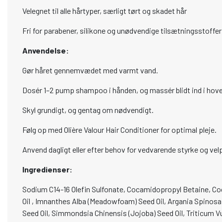
Velegnet til alle hårtyper, særligt tørt og skadet hår
Fri for parabener, silikone og unødvendige tilsætningsstoffer
Anvendelse:
Gør håret gennemvædet med varmt vand.
Dosér 1–2 pump shampoo i hånden, og massér blidt ind i hov
Skyl grundigt, og gentag om nødvendigt.
Følg op med Olière Valour Hair Conditioner for optimal pleje.
Anvend dagligt eller efter behov for vedvarende styrke og velp
Ingredienser:
Sodium C14-16 Olefin Sulfonate, Cocamidopropyl Betaine, Cocam
Oil , Imnanthes Alba (Meadowfoam) Seed Oil, Argania Spinosa Ke
Seed Oil, Simmondsia Chinensis (Jojoba) Seed Oil, Triticum 