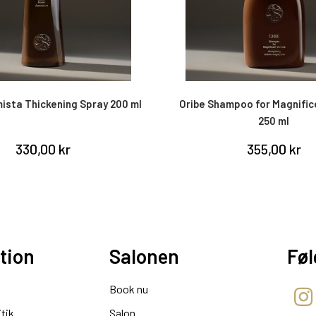
ista Thickening Spray 200 ml
Oribe Shampoo for Magnific
250 ml
330,00 kr
355,00 kr
tion
Salonen
Føl
Book nu
itik
Salon