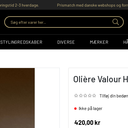
ringstid 2-3 hverdage.
Prismatch med danske webshops og forr
STYLINGREDSKABER
DIVERSE
MÆRKER
H
Olière Valour
Tilføj din bed
Ikke på lager
420,00 kr