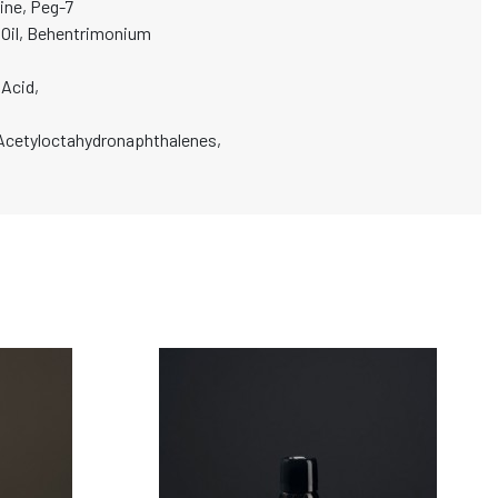
ine, Peg-7
r Oil, Behentrimonium
 Acid,
 Acetyloctahydronaphthalenes,