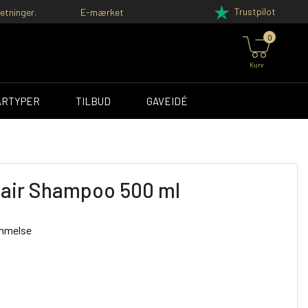
Trustpilot
etninger.
E-mærket
0
Kurv
ÅRTYPER
TILBUD
GAVEIDÉ
 Hair Shampoo 500 ml
ømmelse