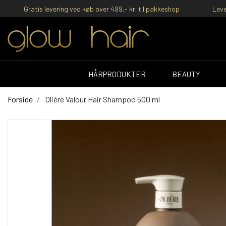
Gratis levering ved køb over 499,- kr. til pakkeshop
Leve
HÅRPRODUKTER
BEAUTY
Forside
Olière Valour Hair Shampoo 500 ml