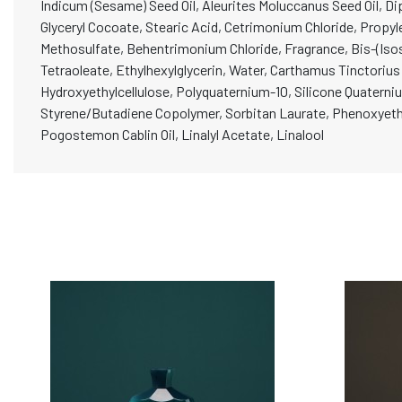
Indicum (Sesame) Seed Oil, Aleurites Moluccanus Seed Oil, D
Glyceryl Cocoate, Stearic Acid, Cetrimonium Chloride, Propy
Methosulfate, Behentrimonium Chloride, Fragrance, Bis-(Iso
Tetraoleate, Ethylhexylglycerin, Water, Carthamus Tinctorius 
Hydroxyethylcellulose, Polyquaternium-10, Silicone Quaterni
Styrene/Butadiene Copolymer, Sorbitan Laurate, Phenoxyeth
Pogostemon Cablin Oil, Linalyl Acetate, Linalool