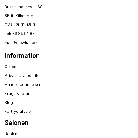
Buskelundskoven 69
8600 Silkeborg​
CVR : 20029390​
Tel: 86 86 94 86
mail@glowhair.dk
Information
Om os
Privatdata politik
Handelsbetingelser
Fragt & retur
Blog
Fortryd aftale
Salonen
Book nu