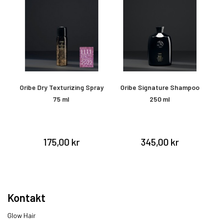
Oribe Dry Texturizing Spray
Oribe Signature Shampoo
O
75 ml
250 ml
&
175,00 kr
345,00 kr
Kontakt
Glow Hair