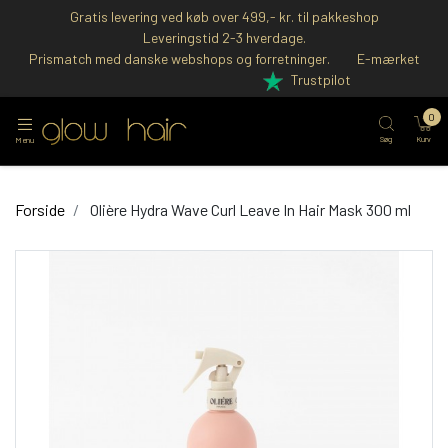
Gratis levering ved køb over 499,- kr. til pakkeshop
Leveringstid 2-3 hverdage.
Prismatch med danske webshops og forretninger.
E-mærket
Trustpilot
0
Søg
Kurv
Menu
Forside
Olière Hydra Wave Curl Leave In Hair Mask 300 ml