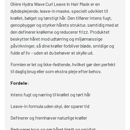
Olière Hydra Wave Curl Leave In Hair Mask er en
dybdeplejende, leave-in maske, specielt udviklet til
krøllet, bølget og tørstigt hår. Den tilfører intens fugt,
genopbygger og styrker hårets struktur, samtidig med at
den definerer krøllerne og reducerer frizz. Produktet
beskytter håret mod udtørring og miljømæssige
påvirkninger, så dine krøller forbliver bløde, smidige og
fulde af liv – uden at du behøver at skylle ud.
Formlen er let og ikke-fedtende, hvilket gør den perfekt
til daglig brug eller som ekstra pleje efter behov.
Fordele:
Intens fugt og næring til krøllet og tørt hår
Leave-in formula uden skyl, der sparer tid
Definerer og fremhæver naturlige krøller
Reducerer krus og gør håret blødt og smidigt