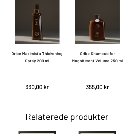
Oribe Maximista Thickening
Oribe Shampoo for
O
Spray 200 ml
Magnificent Volume 250 ml
&
330,00 kr
355,00 kr
Relaterede produkter