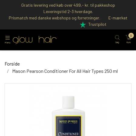
Gratis levering ved køb over 499,- kr. til pakkeshop
Leveringstid 2-3 hverdage.
Prismatch med danske webshops og forretninger.
E-mærket
Trustpilot
0
Søg
Kurv
Menu
Forside
Mason Pearson Conditioner For All Hair Types 250 ml