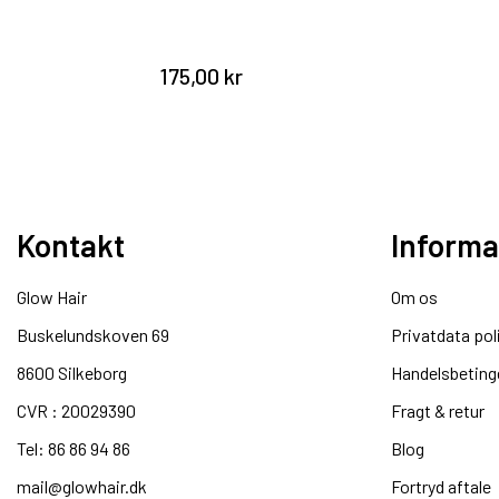
Beige , 3 stk pk
225,00 kr
Kontakt
Informa
Glow Hair
Om os
Buskelundskoven 69
Privatdata pol
8600 Silkeborg​
Handelsbeting
CVR : 20029390​
Fragt & retur
Tel: 86 86 94 86
Blog
mail@glowhair.dk
Fortryd aftale