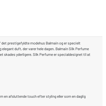
af det prestigefyldte modehus Balmain og er specielt
g elegant duft, der varer hele dagen. Balmain Silk Perfume
t skades yderligere. Silk Perfume er specialdesignet til at
m en afsluttende touch efter styling eller som en daglig