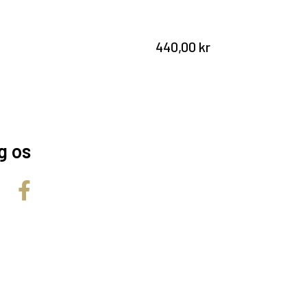
Transparent, 3 stk
225,00 kr
g os