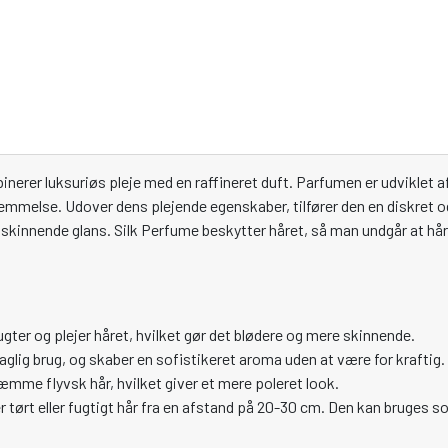
nerer luksuriøs pleje med en raffineret duft. Parfumen er udviklet 
rnemmelse. Udover dens plejende egenskaber, tilfører den en diskret o
 skinnende glans. Silk Perfume beskytter håret, så man undgår at håre
ugter og plejer håret, hvilket gør det blødere og mere skinnende.
 daglig brug, og skaber en sofistikeret aroma uden at være for kraftig.
æmme flyvsk hår, hvilket giver et mere poleret look.
tørt eller fugtigt hår fra en afstand på 20-30 cm. Den kan bruges so