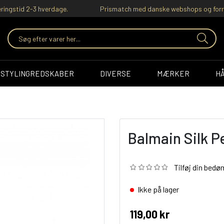
ringstid 2-3 hverdage.
Prismatch med danske webshops og forr
STYLINGREDSKABER
DIVERSE
MÆRKER
H
Balmain Silk 
Tilføj din bed
Ikke på lager
119,00 kr