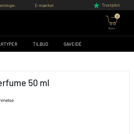
Trustpilot
etninger.
E-mærket
0
Kurv
ÅRTYPER
TILBUD
GAVEIDÉ
Perfume 50 ml
ømmelse