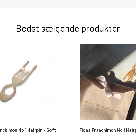
Bedst sælgende produkter
nchimon No 1 Hairpin - Paris
Oribe Gold Lust Nourishing Ha