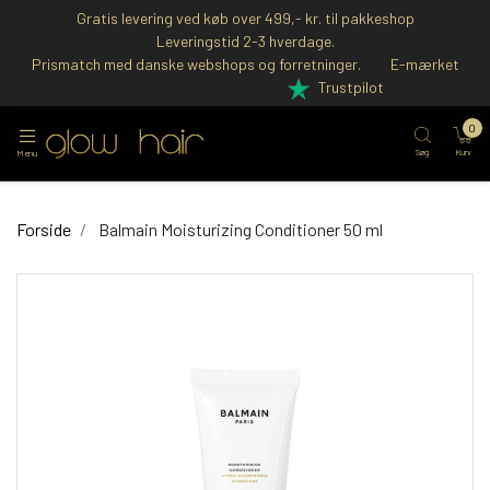
Gratis levering ved køb over 499,- kr. til pakkeshop
Leveringstid 2-3 hverdage.
Prismatch med danske webshops og forretninger.
E-mærket
Trustpilot
0
Søg
Kurv
Menu
Forside
Balmain Moisturizing Conditioner 50 ml