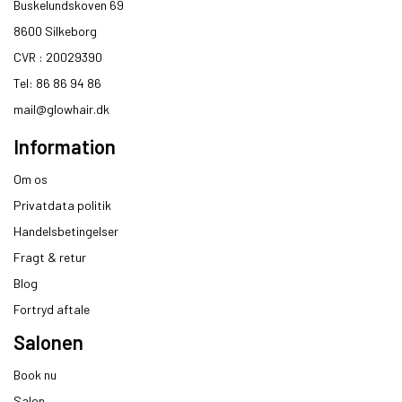
Buskelundskoven 69
8600 Silkeborg​
CVR : 20029390​
Tel: 86 86 94 86
mail@glowhair.dk
Information
Om os
Privatdata politik
Handelsbetingelser
Fragt & retur
Blog
Fortryd aftale
Salonen
Book nu
Salon