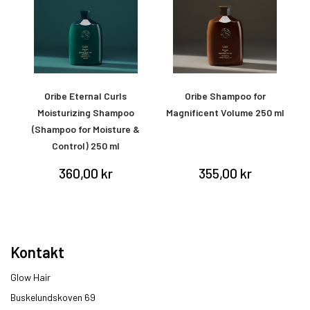
ay
Oribe Eternal Curls
Oribe Shampoo for
O
Moisturizing Shampoo
Magnificent Volume 250 ml
(Shampoo for Moisture &
Control) 250 ml
360,00 kr
355,00 kr
Kontakt
Glow Hair
Buskelundskoven 69