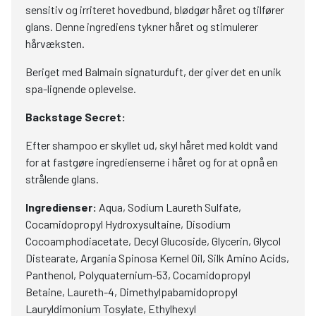
sensitiv og irriteret hovedbund, blødgør håret og tilfører
glans. Denne ingrediens tykner håret og stimulerer
hårvæksten.
Beriget med Balmain signaturduft, der giver det en unik
spa-lignende oplevelse.
Backstage Secret:
Efter shampoo er skyllet ud, skyl håret med koldt vand
for at fastgøre ingredienserne i håret og for at opnå en
strålende glans.
Ingredienser:
Aqua, Sodium Laureth Sulfate,
Cocamidopropyl Hydroxysultaine, Disodium
Cocoamphodiacetate, Decyl Glucoside, Glycerin, Glycol
Distearate, Argania Spinosa Kernel Oil, Silk Amino Acids,
Panthenol, Polyquaternium-53, Cocamidopropyl
Betaine, Laureth-4, Dimethylpabamidopropyl
Lauryldimonium Tosylate, Ethylhexyl