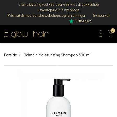
Gratis levering ved køb over 499,- kr. til pakkeshop
Leveringstid 2-3 hverdage.
Prismatch med danske webshops og forretninger.
E-mærket
Trustpilot
0
Søg
Kurv
Menu
Forside
Balmain Moisturizing Shampoo 300 ml