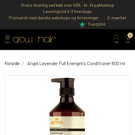
Gratis levering ved køb over 499,- kr. til pakkeshop
Leveringstid 2-3 hverdage.
Prismatch med danske webshops og forretninger.
E-mærket
Trustpilot
0
Søg
Kurv
Menu
Forside
Angel Lavender Full Energetic Conditioner 800 ml