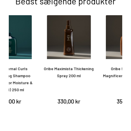
Bedst sælgende produkter
Oribe Maximista Thickening
Oribe Shampoo for
O
Spray 200 ml
Magnificent Volume 250 ml
&
330,00 kr
355,00 kr