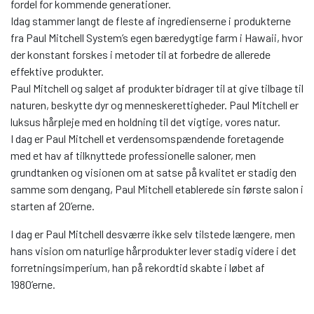
fordel for kommende generationer.
Idag stammer langt de fleste af ingredienserne i produkterne
fra Paul Mitchell System’s egen bæredygtige farm i Hawaii, hvor
der konstant forskes i metoder til at forbedre de allerede
effektive produkter.
Paul Mitchell og salget af produkter bidrager til at give tilbage til
naturen, beskytte dyr og menneskerettigheder. Paul Mitchell er
luksus hårpleje med en holdning til det vigtige, vores natur.
I dag er Paul Mitchell et verdensomspændende foretagende
med et hav af tilknyttede professionelle saloner, men
grundtanken og visionen om at satse på kvalitet er stadig den
samme som dengang, Paul Mitchell etablerede sin første salon i
starten af 20’erne.
I dag er Paul Mitchell desværre ikke selv tilstede længere, men
hans vision om naturlige hårprodukter lever stadig videre i det
forretningsimperium, han på rekordtid skabte i løbet af
1980’erne.​