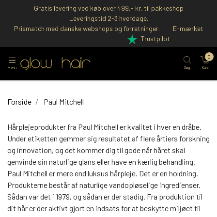
Gratis levering ved køb over 499,- kr. til pakkeshop
Leveringstid 2-3 hverdage.
Prismatch med danske webshops og forretninger.
E-mærket
Trustpilot
0
Søg
Kurv
Menu
Forside
Paul Mitchell
Hårplejeprodukter fra Paul Mitchell er kvalitet i hver en dråbe.
Under etiketten gemmer sig resultatet af flere årtiers forskning
og innovation, og det kommer dig til gode når håret skal
genvinde sin naturlige glans eller have en kærlig behandling.
Paul Mitchell er mere end luksus hårpleje. Det er en holdning.
Produkterne består af naturlige vandopløselige ingredienser.
Sådan var det i 1979, og sådan er der stadig. Fra produktion til
dit hår er der aktivt gjort en indsats for at beskytte miljøet til